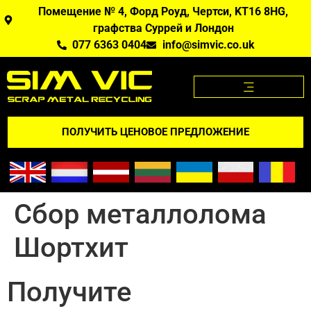
Помещение № 4, Форд Роуд, Чертси, KT16 8HG,
графства Суррей и Лондон
077 6363 0404
info@simvic.co.uk
ЦЕНЫ НА МЕТАЛЛОЛОМ
МЕТАЛЛОЛОМ, КОТОРЫЙ МЫ ПОКУПАЕМ?
ПРИЛОЖЕНИЕ "ЦЕНЫ НА МЕТАЛЛОЛОМ
ПОЛУЧИТЬ ЦЕНОВОЕ ПРЕДЛОЖЕНИЕ
Сбор металлолома
Шортхит
Получите