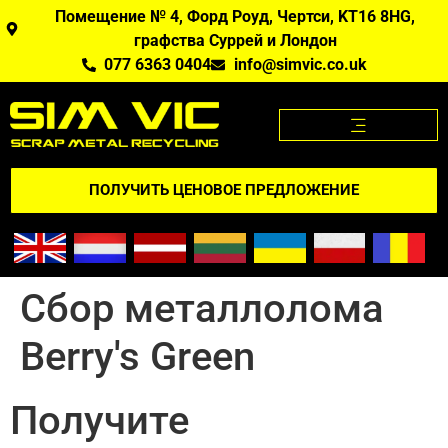
Помещение № 4, Форд Роуд, Чертси, KT16 8HG,
графства Суррей и Лондон
077 6363 0404
info@simvic.co.uk
ЦЕНЫ НА МЕТАЛЛОЛОМ
МЕТАЛЛОЛОМ, КОТОРЫЙ МЫ ПОКУПАЕМ?
ПРИЛОЖЕНИЕ "ЦЕНЫ НА МЕТАЛЛОЛОМ
ПОЛУЧИТЬ ЦЕНОВОЕ ПРЕДЛОЖЕНИЕ
Сбор металлолома
Berry's Green
Получите