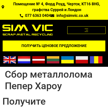
Помещение № 4, Форд Роуд, Чертси, KT16 8HG,
графства Суррей и Лондон
077 6363 0404
info@simvic.co.uk
ЦЕНЫ НА МЕТАЛЛОЛОМ
МЕТАЛЛОЛОМ, КОТОРЫЙ МЫ ПОКУПАЕМ?
ПРИЛОЖЕНИЕ "ЦЕНЫ НА МЕТАЛЛОЛОМ
ПОЛУЧИТЬ ЦЕНОВОЕ ПРЕДЛОЖЕНИЕ
Сбор металлолома
Пепер Хароу
Получите