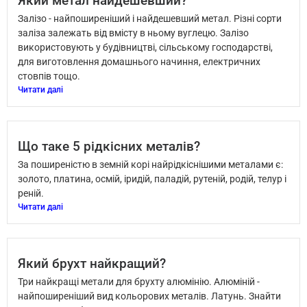
Який метал найдешевший?
Залізо - найпоширеніший і найдешевший метал. Різні сорти
заліза залежать від вмісту в ньому вуглецю. Залізо
використовують у будівництві, сільському господарстві,
для виготовлення домашнього начиння, електричних
стовпів тощо.
Читати далі
Що таке 5 рідкісних металів?
За поширеністю в земній корі найрідкіснішими металами є:
золото, платина, осмій, іридій, паладій, рутеній, родій, телур і
реній.
Читати далі
Який брухт найкращий?
Три найкращі метали для брухту алюмінію. Алюміній -
найпоширеніший вид кольорових металів. Латунь. Знайти