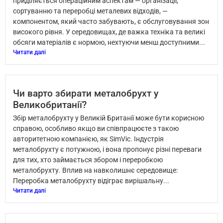
приділяється операційним аспектам — організації,
сортуванню та переробці металевих відходів, —
компонентом, який часто забувають, є обслуговування зон
високого рівня. У середовищах, де важка техніка та великі
обсяги матеріалів є нормою, нехтуючи менш доступними...
Читати далі
Чи варто збирати металобрухт у
Великобританії?
Збір металобрухту у Великій Британії може бути корисною
справою, особливо якщо ви співпрацюєте з такою
авторитетною компанією, як SimVic. Індустрія
металобрухту є потужною, і вона пропонує різні переваги
для тих, хто займається збором і переробкою
металобрухту. Вплив на навколишнє середовище:
Переробка металобрухту відіграє вирішальну...
Читати далі