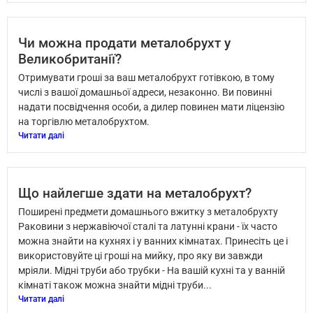
Чи можна продати металобрухт у
Великобританії?
Отримувати гроші за ваш металобрухт готівкою, в тому
числі з вашої домашньої адреси, незаконно. Ви повинні
надати посвідчення особи, а дилер повинен мати ліцензію
на торгівлю металобрухтом.
Читати далі
Що найлегше здати на металобрухт?
Поширені предмети домашнього вжитку з металобрухту
Раковини з нержавіючої сталі та латунні крани - їх часто
можна знайти на кухнях і у ванних кімнатах. Принесіть це і
використовуйте ці гроші на мийку, про яку ви завжди
мріяли. Мідні труби або трубки - На вашій кухні та у ванній
кімнаті також можна знайти мідні труби...
Читати далі