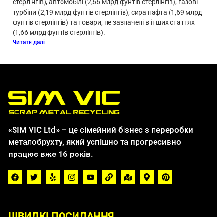
стерлінгів), автомобілі (2,66 млрд фунтів стерлінгів), газові
турбіни (2,19 млрд фунтів стерлінгів), сира нафта (1,69 млрд
фунтів стерлінгів) та товари, не зазначені в інших статтях
(1,66 млрд фунтів стерлінгів).
Читати далі
«SIM VIC Ltd» – це сімейний бізнес з переробки
металобрухту, який успішно та прогресивно
працює вже 16 років.
ШВИДКІ ПОСИЛАННЯ