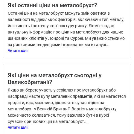
Які останні ціни на металобрухт?
Останні ціни на металобрухт можуть змінюватися в
залежності від декількох факторів, включаючи тип металу,
його якість і поточну кон'юнктуру ринку. SimVic надає
актуальну інформацію про ціни на металобрухт для наших
шановних клієнтів у Лондоні та Сурреї. Ми уважно стежимо
за ринковими тенденціями і коливаннями в галузі...
Читати далі
Які ціни на металобрухт сьогодні у
Великобританії?
Якщо ви берете участь у серіалах про металобрухт або
насправді маєте купу металевих предметів, які намагаєтеся
продати, вас, можливо, цікавлять сучасні ціни на
металобрухт у Великій Британії. Вартість металобрухту
може часто коливатися, тому важливо бути в курсі
сучасних ринкових цін на металобрухт...
Читати далі