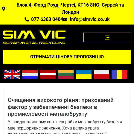
Блок 4, Форд Роуд, Чертсі, KT16 8HG, Суррей та
Лондон
077 6363 0404
info@simvic.co.uk
ЦІНИ НА МЕТАЛОБРУХТ
МЕТАЛОБРУХТ, ЯКИЙ МИ КУПУЄМО?
ДОДАТОК "ЦІНИ НА МЕТАЛОБРУХТ
ВІДГУКНІТЬСЯ ПРО НАС
ОТРИМАТИ ЦІНОВУ ПРОПОЗИЦІЮ
Очищення високого рівня: прихований
фактор у забезпеченні безпеки в
промисловості металобрухту
У швидкоплинному світі переробки металобрухту безпека
має першорядне значення. Хоча велика увага