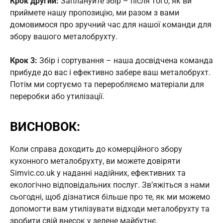
Крок другий:
Заплануйте збір – після того, як ви
приймете нашу пропозицію, ми разом з вами
домовимося про зручний час для нашої команди для
збору вашого металобрухту.
Крок 3:
Збір і сортування – наша досвідчена команда
прибуде до вас і ефективно забере ваш металобрухт.
Потім ми сортуємо та переробляємо матеріали для
переробки або утилізації.
ВИСНОВОК:
Коли справа доходить до комерційного збору
кухонного металобрухту, ви можете довіряти
Simvic.co.uk у наданні надійних, ефективних та
екологічно відповідальних послуг. Зв’яжіться з нами
сьогодні, щоб дізнатися більше про те, як ми можемо
допомогти вам утилізувати відходи металобрухту та
зробити свій внесок у зелене майбутнє.