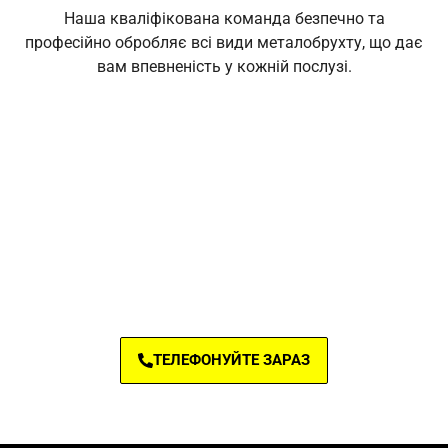
Наша кваліфікована команда безпечно та
професійно обробляє всі види металобрухту, що дає
вам впевненість у кожній послузі.
СПОДІВАЄМОСЯ, ВИ ВЖЕ
ПЕРЕКОНАЛИСЯ, ЧИ НЕ ТАК?
ТЕЛЕФОНУЙТЕ, ЩОБ
ОБГОВОРИТИ ДЕТАЛІ
ТЕЛЕФОНУЙТЕ ЗАРАЗ