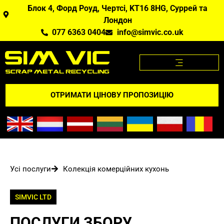
Блок 4, Форд Роуд, Чертсі, KT16 8HG, Суррей та
Лондон
077 6363 0404
info@simvic.co.uk
ЦІНИ НА МЕТАЛОБРУХТ
МЕТАЛОБРУХТ, ЯКИЙ МИ КУПУЄМО?
ДОДАТОК "ЦІНИ НА МЕТАЛОБРУХТ
ВІДГУКНІТЬСЯ ПРО НАС
ОТРИМАТИ ЦІНОВУ ПРОПОЗИЦІЮ
Усі послуги
Колекція комерційних кухонь
SIMVIC LTD
ПОСЛУГИ ЗБОРУ