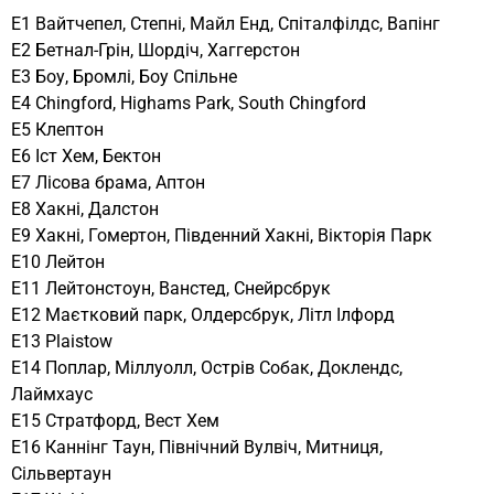
E1 Вайтчепел, Степні, Майл Енд, Спіталфілдс, Вапінг
E2 Бетнал-Грін, Шордіч, Хаггерстон
E3 Боу, Бромлі, Боу Спільне
E4 Chingford, Highams Park, South Chingford
E5 Клептон
E6 Іст Хем, Бектон
E7 Лісова брама, Аптон
E8 Хакні, Далстон
E9 Хакні, Гомертон, Південний Хакні, Вікторія Парк
E10 Лейтон
E11 Лейтонстоун, Ванстед, Снейрсбрук
E12 Маєтковий парк, Олдерсбрук, Літл Ілфорд
E13 Plaistow
E14 Поплар, Міллуолл, Острів Собак, Доклендс,
Лаймхаус
E15 Стратфорд, Вест Хем
E16 Каннінг Таун, Північний Вулвіч, Митниця,
Сільвертаун