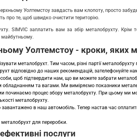
Верхньому Уолтемстоу завдасть вам клопоту, просто забудь
ть про те, щоб швидко очистити територію.
хту. SIMVIC заплатить вам за збір металобрухту. Крім т
в майбутньому.
хньому Уолтемстоу - кроки, яких
увати металобрухт. Тим часом, різні партії металобрухту 
брухт відповідно до наших рекомендацій, зателефонуйте на
особи, щоб підтвердити нам, що ви можете забрати металобр
м обладнанням та вагами. Ми виміряємо показники металев
и починаємо процес збору металобрухту. При цьому ми мо
лькості металобрухту.
 завантажено в наш автомобіль. Тепер настав час оплатити
о металобрухт для переробки.
 ефективні послуги