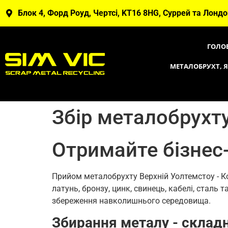
Блок 4, Форд Роуд, Чертсі, KT16 8HG, Суррей та Лонд
ГОЛО
МЕТАЛОБРУХТ, 
Збір металобрухт
Отримайте бізнес
Прийом металобрухту Верхній Уолтемстоу - К
латунь, бронзу, цинк, свинець, кабелі, сталь
збереження навколишнього середовища.
Збирання металу - складн