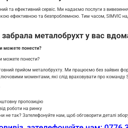
ний та ефективний сервіс. Ми надаємо послуги з вивезенн
такою ефективною та безпроблемною. Тим часом, SIMVIC на
 забрала металобрухт у вас вдом
 ви можете понести?
ви можете понести?
овний прийом металобрухту. Ми працюємо без зайвих форм
 ключовими моментами, які слід враховувати про команду 
т
оштовну пропозицію
від роботи на ринку
чи не так? Зателефонуйте нам, щоб обговорити деталі збор
ивіз, зателефонуйте нам: 0776 3