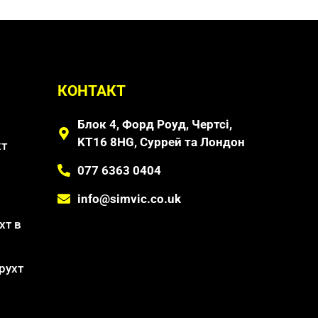
КОНТАКТ
Блок 4, Форд Роуд, Чертсі,
KT16 8HG, Суррей та Лондон
хт
077 6363 0404
info@simvic.co.uk
хт в
рухт