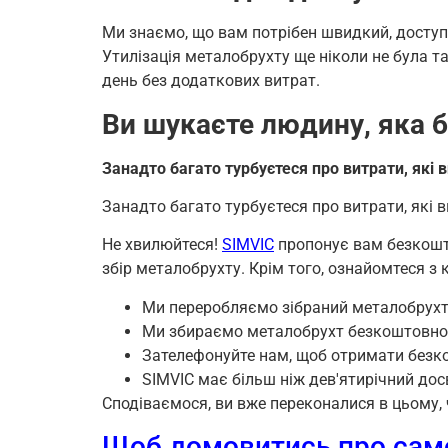
Ми знаємо, що вам потрібен швидкий, доступ
Утилізація металобрухту ще ніколи не була 
день без додаткових витрат.
Ви шукаєте людину, яка б
Занадто багато турбуєтеся про витрати, які
Занадто багато турбуєтеся про витрати, які 
Не хвилюйтеся!
SIMVIC
пропонує вам безкошт
збір металобрухту. Крім того, ознайомтеся з
Ми переробляємо зібраний металобрух
Ми збираємо металобрухт безкоштовно
Зателефонуйте нам, щоб отримати безк
SIMVIC має більш ніж дев'ятирічний дос
Сподіваємося, ви вже переконалися в цьому, 
Щоб домовитись про самов