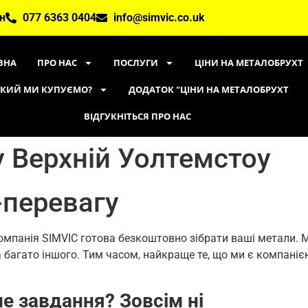
он
077 6363 0404
info@simvic.co.uk
ВНА
ПРО НАС
ПОСЛУГИ
ЦІНИ НА МЕТАЛОБРУХТ
ЯКИЙ МИ КУПУЄМО?
ДОДАТОК "ЦІНИ НА МЕТАЛОБРУХТ
ВІДГУКНІТЬСЯ ПРО НАС
у Верхній Уолтемстоу
-перевагу
омпанія SIMVIC готова безкоштовно зібрати ваші метали. 
 та багато іншого. Тим часом, найкраще те, що ми є компані
е завдання? Зовсім ні