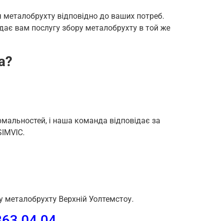
я металобрухту відповідно до ваших потреб.
дає вам послугу збору металобрухту в той же
а?
альностей, і наша команда відповідає за
SIMVIC.
у металобрухту Верхній Уолтемстоу.
63 04 04