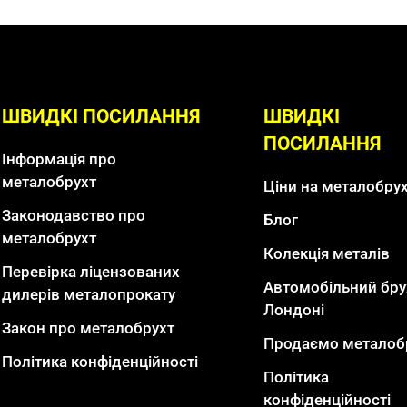
ШВИДКІ ПОСИЛАННЯ
ШВИДКІ
ПОСИЛАННЯ
Інформація про
металобрухт
Ціни на металобру
Законодавство про
Блог
металобрухт
Колекція металів
Перевірка ліцензованих
Автомобільний бру
дилерів металопрокату
Лондоні
Закон про металобрухт
Продаємо металоб
Політика конфіденційності
Політика
конфіденційності