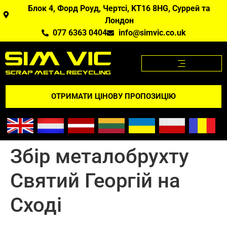
Блок 4, Форд Роуд, Чертсі, KT16 8HG, Суррей та
Лондон
077 6363 0404
info@simvic.co.uk
ЦІНИ НА МЕТАЛОБРУХТ
МЕТАЛОБРУХТ, ЯКИЙ МИ КУПУЄМО?
ДОДАТОК "ЦІНИ НА МЕТАЛОБРУХТ
ВІДГУКНІТЬСЯ ПРО НАС
ОТРИМАТИ ЦІНОВУ ПРОПОЗИЦІЮ
Збір металобрухту
Святий Георгій на
Сході