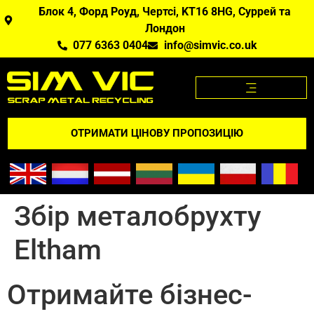
Блок 4, Форд Роуд, Чертсі, KT16 8HG, Суррей та
Лондон
077 6363 0404
info@simvic.co.uk
ЦІНИ НА МЕТАЛОБРУХТ
МЕТАЛОБРУХТ, ЯКИЙ МИ КУПУЄМО?
ДОДАТОК "ЦІНИ НА МЕТАЛОБРУХТ
ВІДГУКНІТЬСЯ ПРО НАС
ОТРИМАТИ ЦІНОВУ ПРОПОЗИЦІЮ
Збір металобрухту
Eltham
Отримайте бізнес-