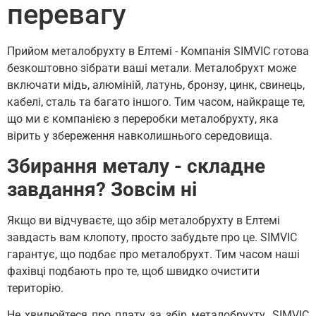
перевагу
Прийом металобрухту в Елтемі - Компанія SIMVIC готова
безкоштовно зібрати ваші метали. Металобрухт може
включати мідь, алюміній, латунь, бронзу, цинк, свинець,
кабелі, сталь та багато іншого. Тим часом, найкраще те,
що ми є компанією з переробки металобрухту, яка
вірить у збереження навколишнього середовища.
Збирання металу - складне
завдання? Зовсім ні
Якщо ви відчуваєте, що збір металобрухту в Елтемі
завдасть вам клопоту, просто забудьте про це. SIMVIC
гарантує, що подбає про металобрухт. Тим часом наші
фахівці подбають про те, щоб швидко очистити
територію.
Не хвилюйтеся про плату за збір металобрухту. SIMVIC