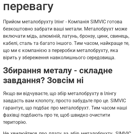
перевагу
Прийом металобрухту Ілінг - Компанія SIMVIC готова
безкоштовно забрати ваші метали. Металобрухт може
включати мідь, алюміній, латунь, бронзу, цинк, свинець,
кабелі, сталь та багато іншого. Тим часом, найкраще те,
що ми є компанією з переробки металобрухту, яка
вірить у збереження навколишнього середовища.
Збирання металу - складне
завдання? Зовсім ні
Якщо ви відчуваєте, що збір металобрухту в Ілінгу
завдасть вам клопоту, просто забудьте про це. SIMVIC
гарантує, що подбає про металобрухт. Тим часом наші
фахівці подбають про те, щоб швидко очистити
територію.
Не хвилюйтеся про плату за збір металобрухту. SIMVIC