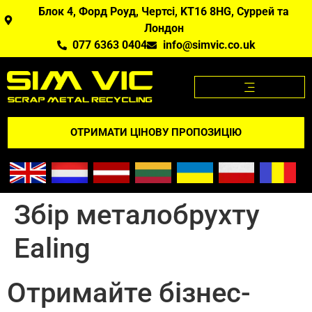
Блок 4, Форд Роуд, Чертсі, KT16 8HG, Суррей та
Лондон
077 6363 0404
info@simvic.co.uk
ЦІНИ НА МЕТАЛОБРУХТ
МЕТАЛОБРУХТ, ЯКИЙ МИ КУПУЄМО?
ДОДАТОК "ЦІНИ НА МЕТАЛОБРУХТ
ВІДГУКНІТЬСЯ ПРО НАС
ОТРИМАТИ ЦІНОВУ ПРОПОЗИЦІЮ
Збір металобрухту
Ealing
Отримайте бізнес-