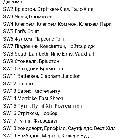
Джеймс
SW2 Брікстон, Стрітхем-Хілл, Талс-Хілл
SW3 Челсі, Бромптон
SW4 Клепхем, Клепхем Коммон, Клепхем Парк
SW5 Earl's Court
SW6 Фулхем, Парсонс Грін
SW7 Південний Кенсінгтон, Найтсбрідж
SW8 South Lambeth, Nine Elms, Vauxhall
SW9 Стоквелл, Брікстон
SW10 Західний Бромптон
SW11 Battersea, Clapham Junction
SW12 Balham
SW13 Барнс, Кастельнау
SW14 Mortlake, East Sheen
SW15 Путні, Путні Хіт, Роугемптон
SW16 Стрітхем, Норбері
SW17 Тутінг, Фурзедаун
SW18 Уондсворт, Ерлсфілд, Саутфілдс, Вест Хілл
SW19 Вімблдон, Мертон, Коліерс Вуд