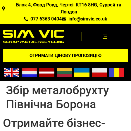
Блок 4, Форд Роуд, Чертсі, KT16 8HG, Суррей та
Лондон
077 6363 0404
info@simvic.co.uk
ЦІНИ НА МЕТАЛОБРУХТ
МЕТАЛОБРУХТ, ЯКИЙ МИ КУПУЄМО?
ДОДАТОК "ЦІНИ НА МЕТАЛОБРУХТ
ВІДГУКНІТЬСЯ ПРО НАС
ОТРИМАТИ ЦІНОВУ ПРОПОЗИЦІЮ
Збір металобрухту
Північна Борона
Отримайте бізнес-