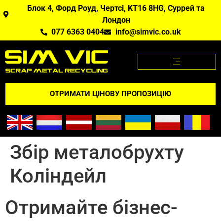
Блок 4, Форд Роуд, Чертсі, KT16 8HG, Суррей та
Лондон
077 6363 0404
info@simvic.co.uk
ЦІНИ НА МЕТАЛОБРУХТ
МЕТАЛОБРУХТ, ЯКИЙ МИ КУПУЄМО?
ДОДАТОК "ЦІНИ НА МЕТАЛОБРУХТ
ВІДГУКНІТЬСЯ ПРО НАС
ОТРИМАТИ ЦІНОВУ ПРОПОЗИЦІЮ
Збір металобрухту
Коліндейл
Отримайте бізнес-