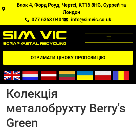
Блок 4, Форд Роуд, Чертсі, KT16 8HG, Суррей та
Лондон
077 6363 0404
info@simvic.co.uk
ЦІНИ НА МЕТАЛОБРУХТ
МЕТАЛОБРУХТ, ЯКИЙ МИ КУПУЄМО?
ДОДАТОК "ЦІНИ НА МЕТАЛОБРУХТ
ВІДГУКНІТЬСЯ ПРО НАС
ОТРИМАТИ ЦІНОВУ ПРОПОЗИЦІЮ
Колекція
металобрухту Berry's
Green