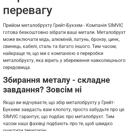
перевагу
Прийом металобрухту Грейт-Букхем - Компанія SIMVIC
готова безкоштовно зібрати ваші метали. Металобрухт
може включати мідь, алюміній, латунь, бронзу, цинк,
свинець, кабелі, сталь та багато іншого. Тим часом,
найкраще те, що ми є компанією з переробки
металобрухту, яка вірить у збереження навколишнього
середовища.
Збирання металу - складне
завдання? Зовсім ні
Якщо ви відчуваєте, що збір металобрухту у Грейт-
Букхемі завдасть вам клопоту, просто забудьте про це.
SIMVIC гарантує, що подбає про металобрухт. Тим
часом наші фахівці подбають про те, щоб швидко
очистити територію.