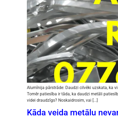
Alumīnija pārstrāde: Daudzi cilvēki uzskata, ka vis
Tomēr patiesība ir tāda, ka daudzi metāli patiesīb
videi draudzīgs? Noskaidrosim, vai [...]
Kāda veida metālu nevar