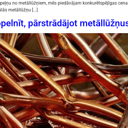
 peļņu no metāllūžņiem, mēs piedāvājam konkurētspējīgas cenas,
ās metāllūžņu [...]
pelnīt, pārstrādājot metāllūžņu