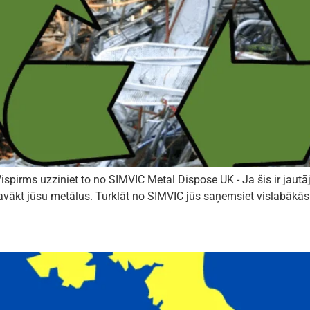
spirms uzziniet to no SIMVIC Metal Dispose UK - Ja šis ir jautāju
kt jūsu metālus. Turklāt no SIMVIC jūs saņemsiet vislabākās c