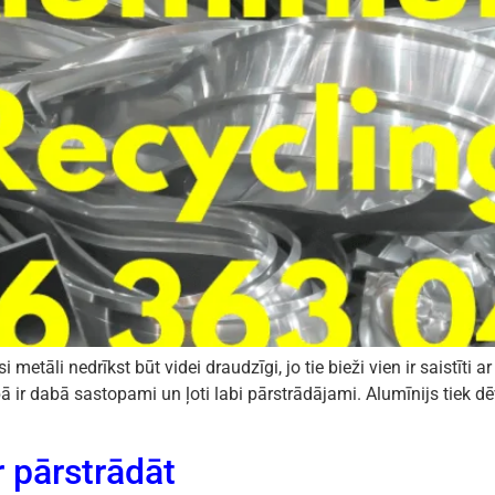
i metāli nedrīkst būt videi draudzīgi, jo tie bieži vien ir saistīt
ā ir dabā sastopami un ļoti labi pārstrādājami. Alumīnijs tiek dēv
 pārstrādāt