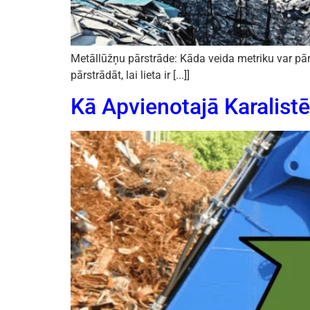
Metāllūžņu pārstrāde: Kāda veida metriku var pār
pārstrādāt, lai lieta ir [...]]
Kā Apvienotajā Karalistē