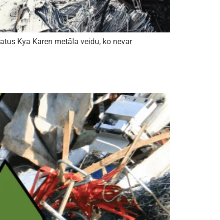
matus Kya Karen metāla veidu, ko nevar