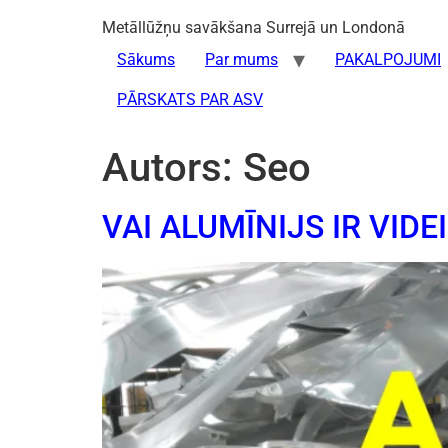
Metāllūžņu savākšana Surrejā un Londonā
Sākums
Par mums
PAKALPOJUMI
PĀRSKATS PAR ASV
Autors:
Seo
VAI ALUMĪNIJS IR VIDE