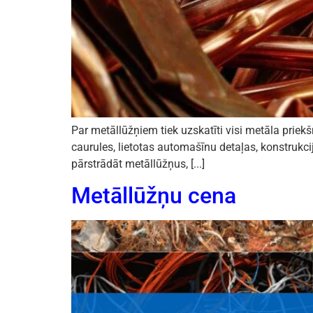
Par metāllūžņiem tiek uzskatīti visi metāla priek
caurules, lietotas automašīnu detaļas, konstrukci
pārstrādāt metāllūžņus, [...]
Metāllūžņu cena