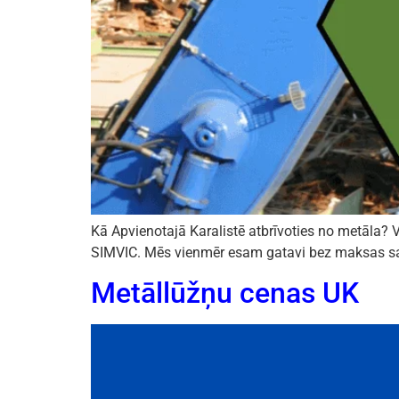
Kā Apvienotajā Karalistē atbrīvoties no metāla? Vi
SIMVIC. Mēs vienmēr esam gatavi bez maksas savā
Metāllūžņu cenas UK