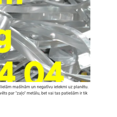
i ar lielām mašīnām un negatīvu ietekmi uz planētu.
ēts par "zaļo" metālu, bet vai tas patiešām ir tik