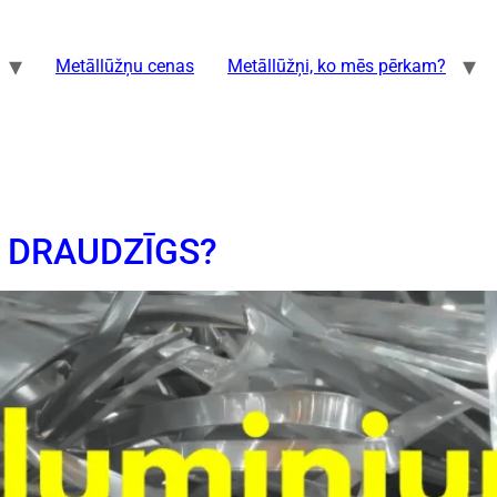
Metāllūžņu cenas
Metāllūžņi, ko mēs pērkam?
I DRAUDZĪGS?