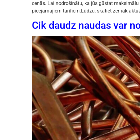
cenās. Lai nodrošinātu, ka jūs gūstat maksimālu
pieejamajiem tarifiem.Lūdzu, skatiet zemāk aktuāl
Cik daudz naudas var no