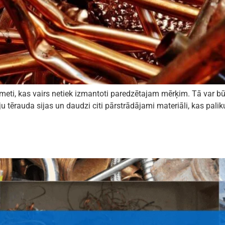
šmeti, kas vairs netiek izmantoti paredzētajam mērķim. Tā var bū
ju tērauda sijas un daudzi citi pārstrādājami materiāli, kas pal