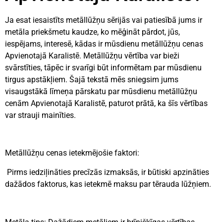
Ja esat iesaistīts metāllūžņu sērijās vai patiesībā jums ir
metāla priekšmetu kaudze, ko mēģināt pārdot, jūs,
iespējams, interesē, kādas ir mūsdienu metāllūžņu cenas
Apvienotajā Karalistē. Metāllūžņu vērtība var bieži
svārstīties, tāpēc ir svarīgi būt informētam par mūsdienu
tirgus apstākļiem. Šajā tekstā mēs sniegsim jums
visaugstākā līmeņa pārskatu par mūsdienu metāllūžņu
cenām Apvienotajā Karalistē, paturot prātā, ka šīs vērtības
var strauji mainīties.
Metāllūžņu cenas ietekmējošie faktori:
Pirms iedziļināties precīzās izmaksās, ir būtiski apzināties
dažādos faktorus, kas ietekmē maksu par tērauda lūžņiem.