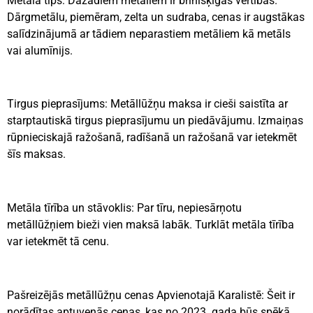
Metāla tips: Dažādiem metāliem ir brīnišķīgas vērtības.
Dārgmetālu, piemēram, zelta un sudraba, cenas ir augstākas
salīdzinājumā ar tādiem neparastiem metāliem kā metāls
vai alumīnijs.
Tirgus pieprasījums: Metāllūžņu maksa ir cieši saistīta ar
starptautiskā tirgus pieprasījumu un piedāvājumu. Izmaiņas
rūpnieciskajā ražošanā, radīšanā un ražošanā var ietekmēt
šīs maksas.
Metāla tīrība un stāvoklis: Par tīru, nepiesārņotu
metāllūžņiem bieži vien maksā labāk. Turklāt metāla tīrība
var ietekmēt tā cenu.
Pašreizējās metāllūžņu cenas Apvienotajā Karalistē: Šeit ir
norādītas aptuvenās cenas, kas no 2023. gada būs spēkā