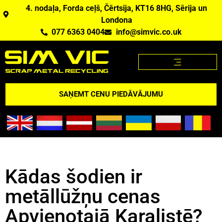
4. nodaļa, Forda ceļš, Čērtsija, KT16 8HG, Sērija un
Londona
077 6363 0404
info@simvic.co.uk
METĀLLŪŽŅU CENAS
METĀLLŪŽŅI, KO MĒS PĒRKAM?
METĀLLŪŽŅU CENAS APP
PĀRSKATS PAR ASV
SAŅEMT CENU PIEDĀVĀJUMU
Kādas šodien ir
metāllūžņu cenas
Apvienotajā Karalistē?