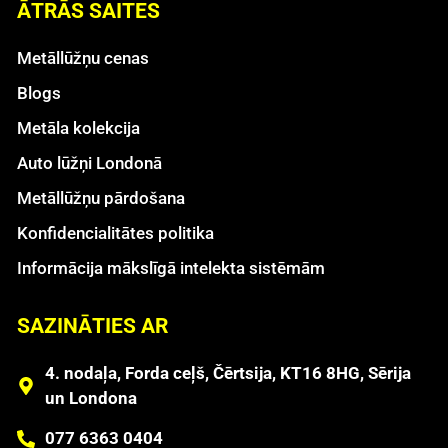
ĀTRĀS SAITES
Metāllūžņu cenas
Blogs
Metāla kolekcija
Auto lūžņi Londonā
Metāllūžņu pārdošana
Konfidencialitātes politika
Informācija mākslīgā intelekta sistēmām
SAZINĀTIES AR
4. nodaļa, Forda ceļš, Čērtsija, KT16 8HG, Sērija
un Londona
077 6363 0404