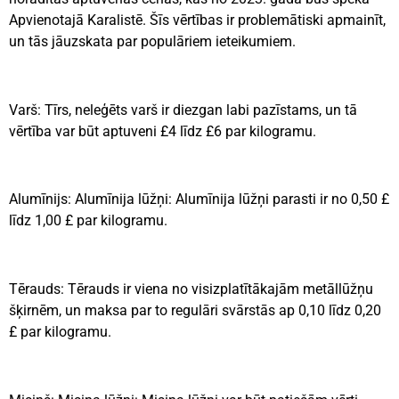
Apvienotajā Karalistē. Šīs vērtības ir problemātiski apmainīt,
un tās jāuzskata par populāriem ieteikumiem.
Varš: Tīrs, neleģēts varš ir diezgan labi pazīstams, un tā
vērtība var būt aptuveni £4 līdz £6 par kilogramu.
Alumīnijs: Alumīnija lūžņi: Alumīnija lūžņi parasti ir no 0,50 £
līdz 1,00 £ par kilogramu.
Tērauds: Tērauds ir viena no visizplatītākajām metāllūžņu
šķirnēm, un maksa par to regulāri svārstās ap 0,10 līdz 0,20
£ par kilogramu.