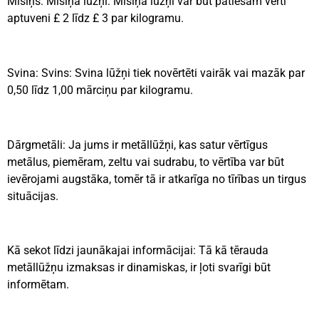
Misiņš: Misiņa lūžņi: Misiņa lūžņi var būt patiešām vērti
aptuveni £ 2 līdz £ 3 par kilogramu.
Svina: Svins: Svina lūžņi tiek novērtēti vairāk vai mazāk par
0,50 līdz 1,00 mārciņu par kilogramu.
Dārgmetāli: Ja jums ir metāllūžņi, kas satur vērtīgus
metālus, piemēram, zeltu vai sudrabu, to vērtība var būt
ievērojami augstāka, tomēr tā ir atkarīga no tīrības un tirgus
situācijas.
Kā sekot līdzi jaunākajai informācijai: Tā kā tērauda
metāllūžņu izmaksas ir dinamiskas, ir ļoti svarīgi būt
informētam.