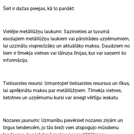
Šeit ir dažas pieejas, kā to panākt:
Vietējie metāllūžņu laukumi: Sazinieties ar tuvumā
esošajiem metāllūžņu laukiem vai pārstrādes uzņēmumiem,
lai uzzinātu visprecīzāko un aktuālāko maksu. Daudziem no
tiem ir tīmekļa vietnes vai tālruņa līnijas, kur var saņemt šo
informāciju.
Tiešsaistes resursi: Izmantojiet tiešsaistes resursus un rīkus,
lai aprēķinātu maksu par metāllūžņiem. Tīmekļa vietnes,
lietotnes un uzņēmumu kursi var sniegt vērtīgu ieskatu.
Nozares jaunumi: Uzmanību pievērsiet nozares ziņām un
tirgus tendencēm, jo tās bieži vien atspoguļo mūsdienu