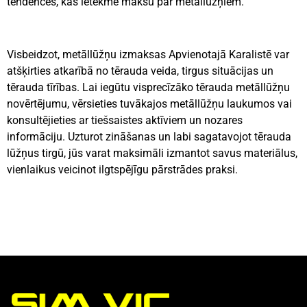
tendences, kas ietekmē maksu par metāllūžņiem.
Visbeidzot, metāllūžņu izmaksas Apvienotajā Karalistē var
atšķirties atkarībā no tērauda veida, tirgus situācijas un
tērauda tīrības. Lai iegūtu visprecīzāko tērauda metāllūžņu
novērtējumu, vērsieties tuvākajos metāllūžņu laukumos vai
konsultējieties ar tiešsaistes aktīviem un nozares
informāciju. Uzturot zināšanas un labi sagatavojot tērauda
lūžņus tirgū, jūs varat maksimāli izmantot savus materiālus,
vienlaikus veicinot ilgtspējīgu pārstrādes praksi.