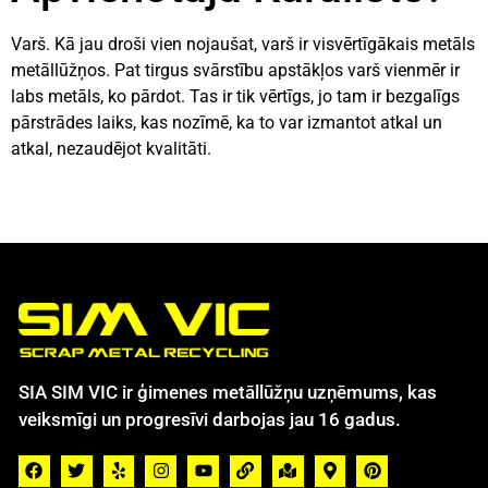
Varš. Kā jau droši vien nojaušat, varš ir visvērtīgākais metāls
metāllūžņos. Pat tirgus svārstību apstākļos varš vienmēr ir
labs metāls, ko pārdot. Tas ir tik vērtīgs, jo tam ir bezgalīgs
pārstrādes laiks, kas nozīmē, ka to var izmantot atkal un
atkal, nezaudējot kvalitāti.
SIA SIM VIC ir ģimenes metāllūžņu uzņēmums, kas
veiksmīgi un progresīvi darbojas jau 16 gadus.