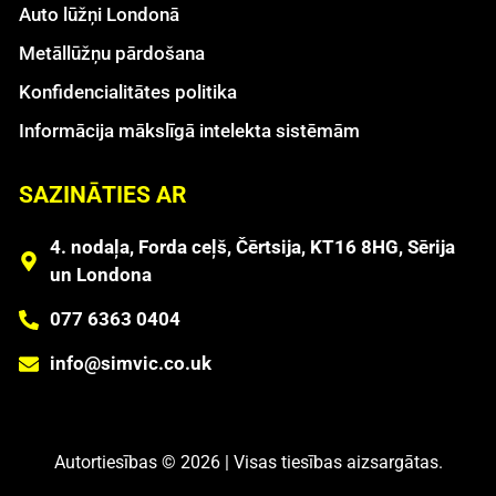
Auto lūžņi Londonā
Metāllūžņu pārdošana
Konfidencialitātes politika
Informācija mākslīgā intelekta sistēmām
SAZINĀTIES AR
4. nodaļa, Forda ceļš, Čērtsija, KT16 8HG, Sērija
un Londona
077 6363 0404
info@simvic.co.uk
Autortiesības © 2026 | Visas tiesības aizsargātas.