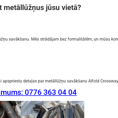
t metāllūžņus jūsu vietā?
lūžņu savākšanu. Mēs strādājam bez formalitātēm, un mūsu koma
ai apspriestu detaļas par metāllūžņu savākšanu Alfold Crossway
et mums: 0776 363 04 04