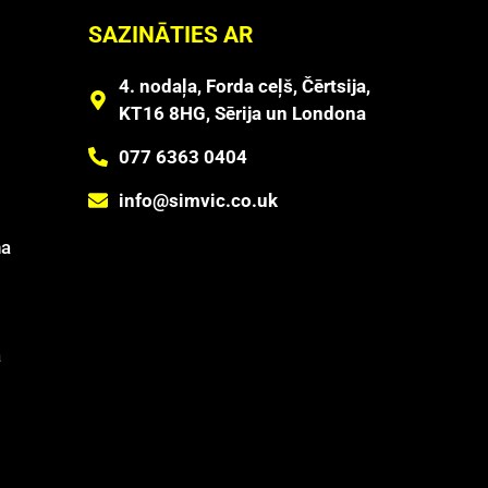
SAZINĀTIES AR
4. nodaļa, Forda ceļš, Čērtsija,
KT16 8HG, Sērija un Londona
077 6363 0404
info@simvic.co.uk
na
ā