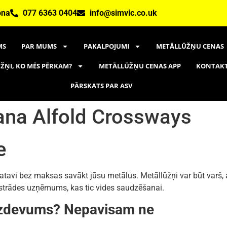
ona
077 6363 0404
info@simvic.co.uk
MS
PAR MUMS
PAKALPOJUMI
METĀLLŪŽŅU CENAS
ŽŅI, KO MĒS PĒRKAM?
METĀLLŪŽŅU CENAS APP
KONTAK
PĀRSKATS PAR ASV
ana Alfold Crossways
e
vi bez maksas savākt jūsu metālus. Metāllūžņi var būt varš, alu
rstrādes uzņēmums, kas tic vides saudzēšanai.
 uzdevums? Nepavisam ne