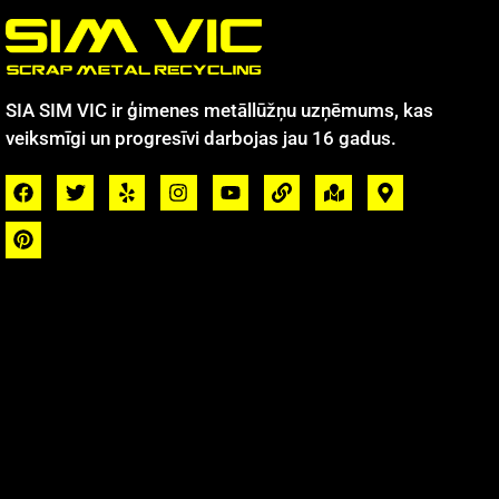
SIA SIM VIC ir ģimenes metāllūžņu uzņēmums, kas
veiksmīgi un progresīvi darbojas jau 16 gadus.