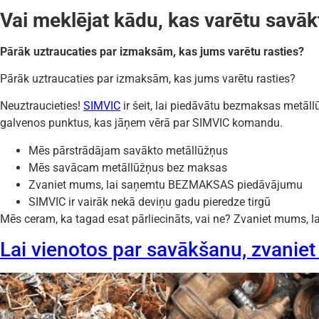
Vai meklējat kādu, kas varētu savāk
Pārāk uztraucaties par izmaksām, kas jums varētu rasties?
Pārāk uztraucaties par izmaksām, kas jums varētu rasties?
Neuztraucieties!
SIMVIC
ir šeit, lai piedāvātu bezmaksas metāl
galvenos punktus, kas jāņem vērā par SIMVIC komandu.
Mēs pārstrādājam savākto metāllūžņus
Mēs savācam metāllūžņus bez maksas
Zvaniet mums, lai saņemtu BEZMAKSAS piedāvājumu
SIMVIC ir vairāk nekā deviņu gadu pieredze tirgū
Mēs ceram, ka tagad esat pārliecināts, vai ne? Zvaniet mums, l
Lai vienotos par savākšanu, zvani