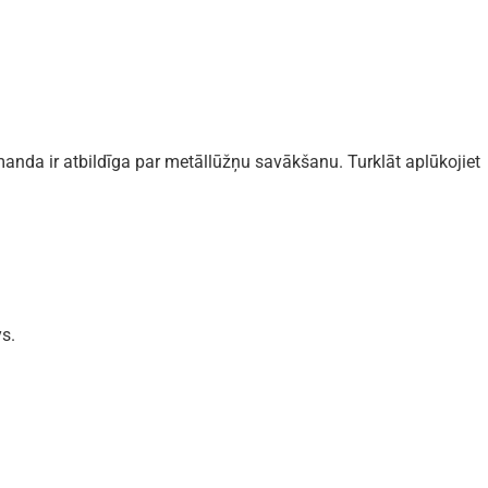
nda ir atbildīga par metāllūžņu savākšanu. Turklāt aplūkojiet
s.