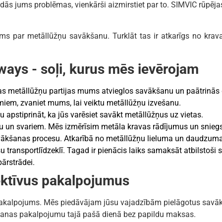
s jums problēmas, vienkārši aizmirstiet par to. SIMVIC rūpējas
 par metāllūžņu savākšanu. Turklāt tas ir atkarīgs no krava
ays - soļi, kurus mēs ievērojam
as metāllūžņu partijas mums atvieglos savākšanu un paātrinās 
miem, zvaniet mums, lai veiktu metāllūžņu izvešanu.
tu apstiprināt, ka jūs varēsiet savākt metāllūžņus uz vietas.
 un svariem. Mēs izmērīsim metāla kravas rādījumus un sniegs
avākšanas procesu. Atkarībā no metāllūžņu lieluma un daudzuma
 transportlīdzeklī. Tagad ir pienācis laiks samaksāt atbilstoši
ārstrādei.
ektīvus pakalpojumus
 pakalpojums. Mēs piedāvājam jūsu vajadzībām pielāgotus savāk
šanas pakalpojumu tajā pašā dienā bez papildu maksas.