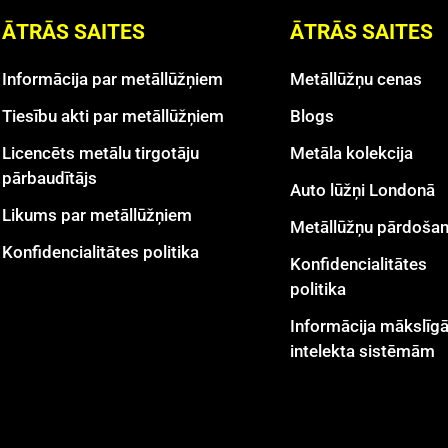
ĀTRĀS SAITES
ĀTRĀS SAITES
Informācija par metāllūžņiem
Metāllūžņu cenas
Tiesību akti par metāllūžņiem
Blogs
Licencēts metālu tirgotāju
Metāla kolekcija
pārbaudītājs
Auto lūžņi Londonā
Likums par metāllūžņiem
Metāllūžņu pārdoša
Konfidencialitātes politika
Konfidencialitātes
politika
Informācija mākslīg
intelekta sistēmām