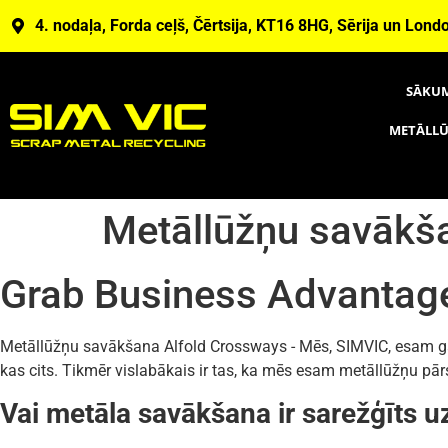
4. nodaļa, Forda ceļš, Čērtsija, KT16 8HG, Sērija un Lond
SĀKU
METĀLLŪ
Metāllūžņu savākš
Grab Business Advantag
Metāllūžņu savākšana Alfold Crossways - Mēs, SIMVIC, esam gata
kas cits. Tikmēr vislabākais ir tas, ka mēs esam metāllūžņu pā
Vai metāla savākšana ir sarežģīts