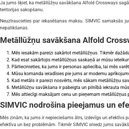
Ja jums šķiet, ka metāllūžņu savākšana Alfold Crossways sagādā
teritorijas sakopšanu.
Neuztraucieties par iekasēšanas maksu. SIMVIC samaksās jums
nepatikšanas.
Metāllūžņu savākšana Alfold Crossw
Mēs iesakām pareizi sakārtot metāllūžņus. Tikmēr dažād
Kad esat sakārtojis metāllūžņus saskaņā ar mūsu ieteiku
Pārliecinieties, ka jums ir personas apliecība, lai mēs varē
Mūsu komanda ieradīsies pie jums ar modernu aprīkojumu
Kad metāls ir pareizi nosvērts, mēs sākam metāllūžņu s
Metāllūžņu savākšana ir pabeigta un pilnībā iekrauta mūsu
Mēs attiecīgi maksājam cenu un pieņemam metāllūžņus p
SIMVIC nodrošina pieejamus un ef
Mēs zinām, ka jums ir nepieciešams ātrs, izdevīgs un efektīvs
efektīva un bez problēmām. Tikmēr SIMVIC sniedz jums savāk