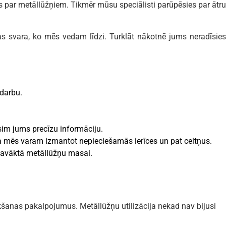
 par metāllūžņiem. Tikmēr mūsu speciālisti parūpēsies par ātru
s svara, ko mēs vedam līdzi. Turklāt nākotnē jums neradīsies
darbu.
im jums precīzu informāciju.
 mēs varam izmantot nepieciešamās ierīces un pat celtņus.
 savāktā metāllūžņu masai.
šanas pakalpojumus. Metāllūžņu utilizācija nekad nav bijusi