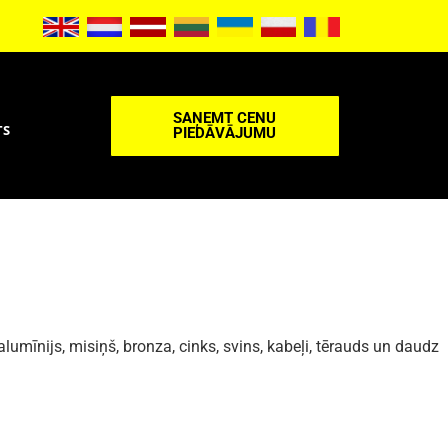
SAŅEMT CENU
TS
PIEDĀVĀJUMU
mīnijs, misiņš, bronza, cinks, svins, kabeļi, tērauds un daudz