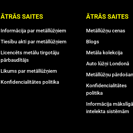
ĀTRĀS SAITES
ĀTRĀS SAITES
Informācija par metāllūžņiem
Metāllūžņu cenas
Tiesību akti par metāllūžņiem
Blogs
Licencēts metālu tirgotāju
Metāla kolekcija
pārbaudītājs
Auto lūžņi Londonā
Likums par metāllūžņiem
Metāllūžņu pārdoša
Konfidencialitātes politika
Konfidencialitātes
politika
Informācija mākslīg
intelekta sistēmām