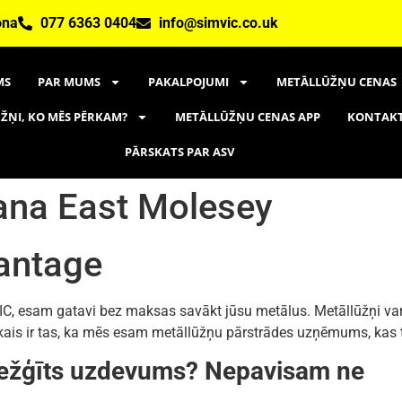
ona
077 6363 0404
info@simvic.co.uk
MS
PAR MUMS
PAKALPOJUMI
METĀLLŪŽŅU CENAS
ŽŅI, KO MĒS PĒRKAM?
METĀLLŪŽŅU CENAS APP
KONTAK
PĀRSKATS PAR ASV
ana East Molesey
antage
 esam gatavi bez maksas savākt jūsu metālus. Metāllūžņi var būt
ākais ir tas, ka mēs esam metāllūžņu pārstrādes uzņēmums, kas 
arežģīts uzdevums? Nepavisam ne