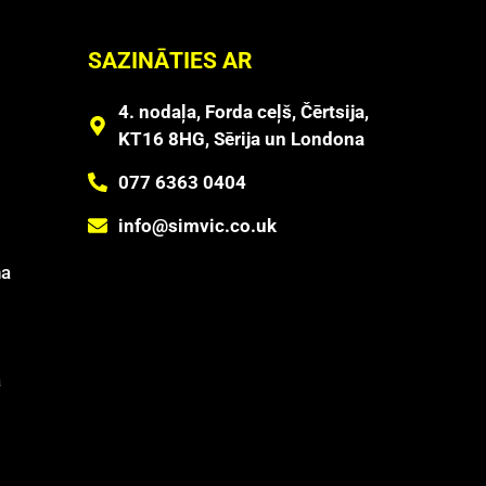
SAZINĀTIES AR
4. nodaļa, Forda ceļš, Čērtsija,
KT16 8HG, Sērija un Londona
077 6363 0404
info@simvic.co.uk
na
ā