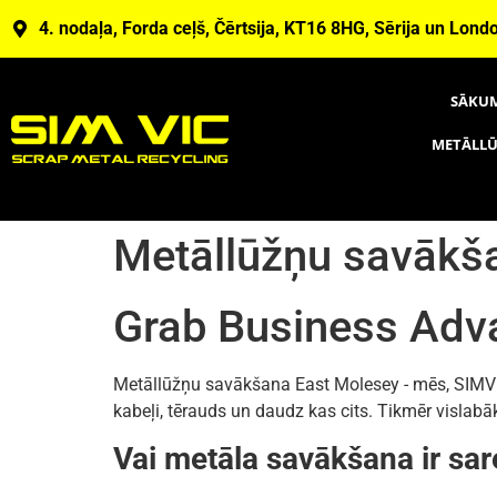
4. nodaļa, Forda ceļš, Čērtsija, KT16 8HG, Sērija un Lond
SĀKU
METĀLLŪ
Metāllūžņu savākš
Grab Business Adv
Metāllūžņu savākšana East Molesey - mēs, SIMVIC,
kabeļi, tērauds un daudz kas cits. Tikmēr vislab
Vai metāla savākšana ir s