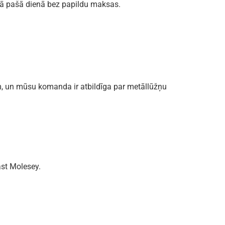
jā pašā dienā bez papildu maksas.
m, un mūsu komanda ir atbildīga par metāllūžņu
ast Molesey.