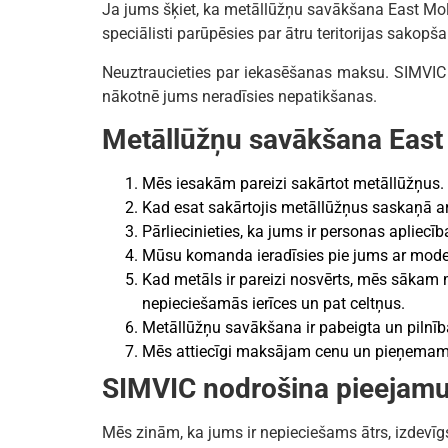
Ja jums šķiet, ka metāllūžņu savākšana East Mol
speciālisti parūpēsies par ātru teritorijas sakopš
Neuztraucieties par iekasēšanas maksu. SIMVIC 
nākotnē jums neradīsies nepatikšanas.
Metāllūžņu savākšana East 
Mēs iesakām pareizi sakārtot metāllūžņus.
Kad esat sakārtojis metāllūžņus saskaņā a
Pārliecinieties, ka jums ir personas apliecīb
Mūsu komanda ieradīsies pie jums ar mode
Kad metāls ir pareizi nosvērts, mēs sāka
nepieciešamās ierīces un pat celtņus.
Metāllūžņu savākšana ir pabeigta un pilnīb
Mēs attiecīgi maksājam cenu un pieņemam 
SIMVIC nodrošina pieejamu
Mēs zinām, ka jums ir nepieciešams ātrs, izdev