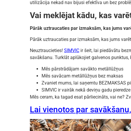
utilizācija nekad nav bijusi efektīva un bez p
Vai meklējat kādu, kas varē
Pārāk uztraucaties par izmaksām, kas jums varē
Pārāk uztraucaties par izmaksām, kas jums varēt
Neuztraucieties!
SIMVIC
ir šeit, lai piedāvātu b
savākšanu. Turklāt aplūkojiet galvenos punktus
Mēs pārstrādājam savākto metāllūžņus
Mēs savācam metāllūžņus bez maksas
Zvaniet mums, lai saņemtu BEZMAKSAS p
SIMVIC ir vairāk nekā deviņu gadu pieredze 
Mēs ceram, ka tagad esat pārliecināts, vai ne? 
Lai vienotos par savākšanu