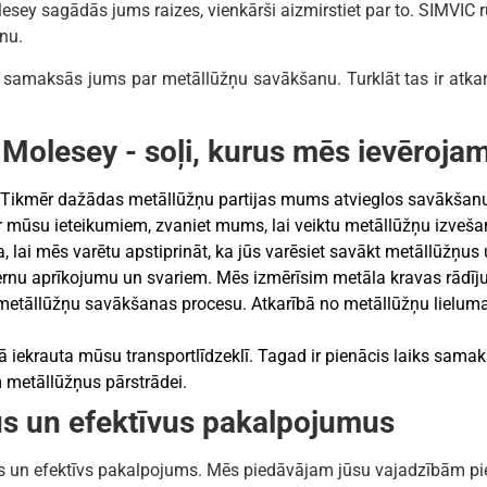
esey sagādās jums raizes, vienkārši aizmirstiet par to. SIMVIC
anu.
samaksās jums par metāllūžņu savākšanu. Turklāt tas ir atkarī
Molesey - soļi, kurus mēs ievēroja
 Tikmēr dažādas metāllūžņu partijas mums atvieglos savākšanu
r mūsu ieteikumiem, zvaniet mums, lai veiktu metāllūžņu izveša
a, lai mēs varētu apstiprināt, ka jūs varēsiet savākt metāllūžņus 
rnu aprīkojumu un svariem. Mēs izmērīsim metāla kravas rādīju
m metāllūžņu savākšanas procesu. Atkarībā no metāllūžņu liel
ā iekrauta mūsu transportlīdzeklī. Tagad ir pienācis laiks sama
metāllūžņus pārstrādei.
s un efektīvus pakalpojumus
īgs un efektīvs pakalpojums. Mēs piedāvājam jūsu vajadzībām 