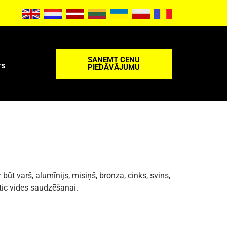
SAŅEMT CENU
TS
PIEDĀVĀJUMU
 varš, alumīnijs, misiņš, bronza, cinks, svins,
tic vides saudzēšanai.