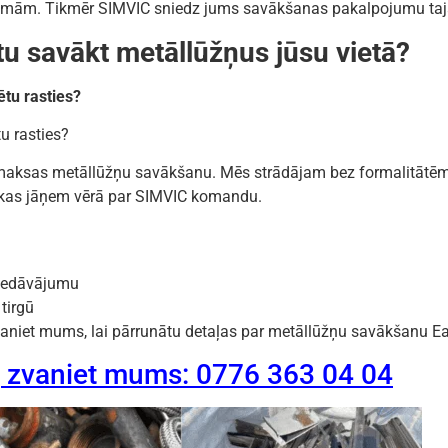
roblēmām. Tikmēr SIMVIC sniedz jums savākšanas pakalpojumu ta
tu savākt metāllūžņus jūsu vietā?
tu rasties?
u rasties?
ezmaksas metāllūžņu savākšanu. Mēs strādājam bez formalitātē
, kas jāņem vērā par SIMVIC komandu.
iedāvājumu
tirgū
Zvaniet mums, lai pārrunātu detaļas par metāllūžņu savākšanu E
, zvaniet mums: 0776 363 04 04