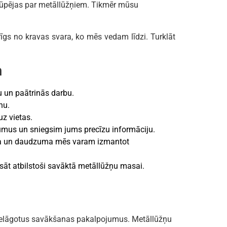
 rūpējas par metāllūžņiem. Tikmēr mūsu
gs no kravas svara, ko mēs vedam līdzi. Turklāt
m
 un paātrinās darbu.
nu.
uz vietas.
mus un sniegsim jums precīzu informāciju.
uma un daudzuma mēs varam izmantot
ksāt atbilstoši savāktā metāllūžņu masai.
pielāgotus savākšanas pakalpojumus. Metāllūžņu