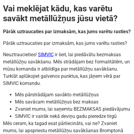
Vai meklējat kādu, kas varētu
savākt metāllūžņus jūsu vietā?
Pārāk uztraucaties par izmaksām, kas jums varētu rasties?
Pārāk uztraucaties par izmaksām, kas jums varētu rasties?
Neuztraucieties!
SIMVIC
ir šeit, lai piedāvātu bezmaksas
metāllūžņu savākšanu. Mēs strādājam bez formalitātēm, un
mūsu komanda ir atbildīga par metāllūžņu savākšanu.
Turklāt aplūkojiet galvenos punktus, kas jāņem vērā par
SIMVIC komandu.
Mēs pārstrādājam savākto metāllūžņus
Mēs savācam metāllūžņus bez maksas
Zvaniet mums, lai saņemtu BEZMAKSAS piedāvājumu
SIMVIC ir vairāk nekā deviņu gadu pieredze tirgū
Mēs ceram, ka tagad esat pārliecināts, vai ne? Zvaniet
mums, lai apspriestu metāllūžņu savākšanas Bromptonā