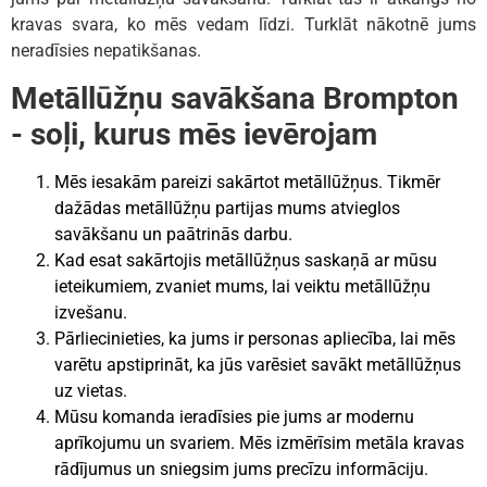
kravas svara, ko mēs vedam līdzi. Turklāt nākotnē jums
neradīsies nepatikšanas.
Metāllūžņu savākšana Brompton
- soļi, kurus mēs ievērojam
Mēs iesakām pareizi sakārtot metāllūžņus. Tikmēr
dažādas metāllūžņu partijas mums atvieglos
savākšanu un paātrinās darbu.
Kad esat sakārtojis metāllūžņus saskaņā ar mūsu
ieteikumiem, zvaniet mums, lai veiktu metāllūžņu
izvešanu.
Pārliecinieties, ka jums ir personas apliecība, lai mēs
varētu apstiprināt, ka jūs varēsiet savākt metāllūžņus
uz vietas.
Mūsu komanda ieradīsies pie jums ar modernu
aprīkojumu un svariem. Mēs izmērīsim metāla kravas
rādījumus un sniegsim jums precīzu informāciju.