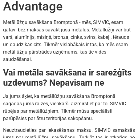
Advantage
Metāllūžņu savākšana Bromptonā - mēs, SIMVIC, esam
gatavi bez maksas savākt jūsu metālus. Metāllūžņi var būt
varš, alumīnijs, misiņš, bronza, cinks, svins, kabeļi, tērauds
un daudz kas cits. Tikmēr vislabākais ir tas, ka mēs esam
metāllūžņu pārstrādes uzņēmums, kas tic vides
saudzēšanai.
Vai metāla savākšana ir sarežģīts
uzdevums? Nepavisam ne
Ja jums šķiet, ka metāllūžņu savākšana Bromptonā
sagādās jums raizes, vienkārši aizmirstiet par to. SIMVIC
rūpējas par metāllūžņiem. Tikmēr mūsu speciālisti
parūpēsies par ātru teritorijas sakopšanu.
Neuztraucieties par iekasēšanas maksu. SIMVIC samaksās
jums par metāllūžņu savākšanu. Turklāt tas ir atkarīgs no