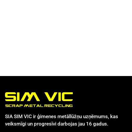
SIA SIM VIC ir ģimenes metāllūžņu uzņēmums, kas
veiksmīgi un progresīvi darbojas jau 16 gadus.