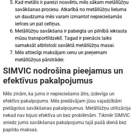
Kad metāls ir pareizi nosvērts, mēs sākam metāllūžņu
savākšanas procesu. Atkarībā no metāllūžņu lieluma
un daudzuma mēs varam izmantot nepieciešamās
ierīces un pat celtņus.
Metāllūžņu savākšana ir pabeigta un pilnībā iekrauta
mūsu transportlīdzeklī. Tagad ir pienācis laiks
samaksāt atbilstoši savāktā metāllūžņu masai.
Mēs attiecīgi maksājam cenu un pieņemam
metāllūžņus pārstrādei.
SIMVIC nodrošina pieejamus un
efektīvus pakalpojumus
Mēs zinām, ka jums ir nepieciešams ātrs, izdevīgs un
efektīvs pakalpojums. Mēs piedāvājam jūsu vajadzībām
pielāgotus savākšanas pakalpojumus. Metāllūžņu utilizācija
nekad nav bijusi efektīva un bez problēmām. Tikmēr SIMVIC
sniedz jums savākšanas pakalpojumu tajā pašā dienā bez
papildu maksas.