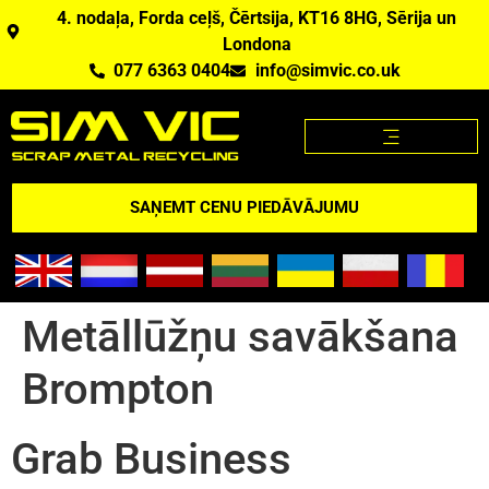
4. nodaļa, Forda ceļš, Čērtsija, KT16 8HG, Sērija un
Londona
077 6363 0404
info@simvic.co.uk
METĀLLŪŽŅU CENAS
METĀLLŪŽŅI, KO MĒS PĒRKAM?
METĀLLŪŽŅU CENAS APP
PĀRSKATS PAR ASV
SAŅEMT CENU PIEDĀVĀJUMU
Metāllūžņu savākšana
Brompton
Grab Business