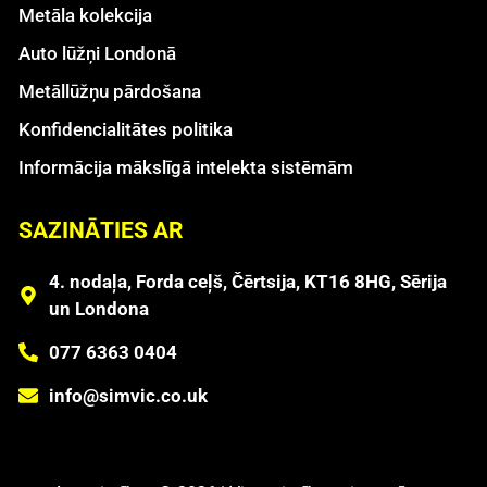
Metāla kolekcija
Auto lūžņi Londonā
Metāllūžņu pārdošana
Konfidencialitātes politika
Informācija mākslīgā intelekta sistēmām
SAZINĀTIES AR
4. nodaļa, Forda ceļš, Čērtsija, KT16 8HG, Sērija
un Londona
077 6363 0404
info@simvic.co.uk