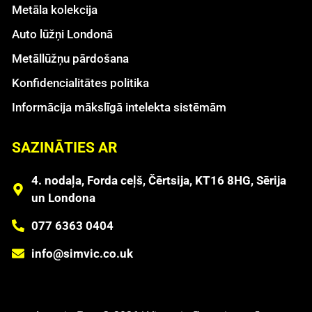
Metāla kolekcija
Auto lūžņi Londonā
Metāllūžņu pārdošana
Konfidencialitātes politika
Informācija mākslīgā intelekta sistēmām
SAZINĀTIES AR
4. nodaļa, Forda ceļš, Čērtsija, KT16 8HG, Sērija
un Londona
077 6363 0404
info@simvic.co.uk