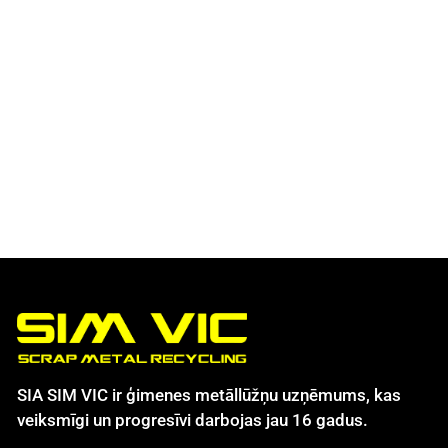
SIA SIM VIC ir ģimenes metāllūžņu uzņēmums, kas
veiksmīgi un progresīvi darbojas jau 16 gadus.