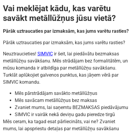
Vai meklējat kādu, kas varētu
savākt metāllūžņus jūsu vietā?
Pārāk uztraucaties par izmaksām, kas jums varētu rasties?
Pārāk uztraucaties par izmaksām, kas jums varētu rasties?
Neuztraucieties!
SIMVIC
ir šeit, lai piedāvātu bezmaksas
metāllūžņu savākšanu. Mēs strādājam bez formalitātēm, un
mūsu komanda ir atbildīga par metāllūžņu savākšanu.
Turklāt aplūkojiet galvenos punktus, kas jāņem vērā par
SIMVIC komandu.
Mēs pārstrādājam savākto metāllūžņus
Mēs savācam metāllūžņus bez maksas
Zvaniet mums, lai saņemtu BEZMAKSAS piedāvājumu
SIMVIC ir vairāk nekā deviņu gadu pieredze tirgū
Mēs ceram, ka tagad esat pārliecināts, vai ne? Zvaniet
mums, lai apspriestu detaļas par metāllūžņu savākšanu