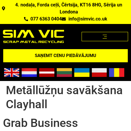
4. nodaļa, Forda ceļš, Čērtsija, KT16 8HG, Sērija un
Londona
077 6363 0404
info@simvic.co.uk
METĀLLŪŽŅU CENAS
METĀLLŪŽŅI, KO MĒS PĒRKAM?
METĀLLŪŽŅU CENAS APP
PĀRSKATS PAR ASV
SAŅEMT CENU PIEDĀVĀJUMU
Metāllūžņu savākšana
Clayhall
Grab Business