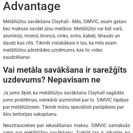
Advantage
Metāllūžņu savākšana Clayhall - Mēs, SIMVIC, esam gatavi
bez maksas savākt jūsu metālus. Metāllūžņi var būt varš,
alumīnijs, misiņš, bronza, cinks, svins, kabeļi, tērauds un
daudz kas cits. Tikmēr vislabākais ir tas, ka mēs esam
metāllūžņu pārstrādes uzņēmums, kas tic vides
saudzēšanai.
Vai metāla savākšana ir sarežģīts
uzdevums? Nepavisam ne
Ja jums šķiet, ka metāllūžņu savākšana Clayhall sagādās
jums problēmas, vienkārši aizmirstiet par to. SIMVIC rūpējas
par metāllūžņiem. Tikmēr mūsu speciālisti parūpēsies par
ātru teritorijas sakopšanu.
Neuztraucieties par iekasēšanas maksu. SIMVIC samaksās
jums par metāllūžņu savākšanu. Turklāt tas ir atkarīgs no