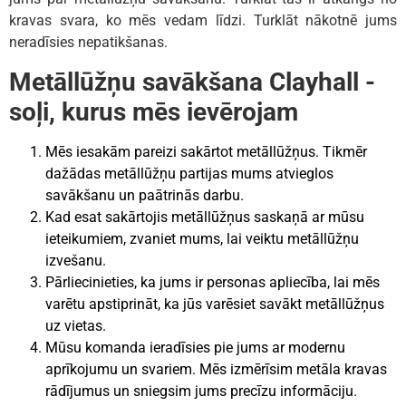
kravas svara, ko mēs vedam līdzi. Turklāt nākotnē jums
neradīsies nepatikšanas.
Metāllūžņu savākšana Clayhall -
soļi, kurus mēs ievērojam
Mēs iesakām pareizi sakārtot metāllūžņus. Tikmēr
dažādas metāllūžņu partijas mums atvieglos
savākšanu un paātrinās darbu.
Kad esat sakārtojis metāllūžņus saskaņā ar mūsu
ieteikumiem, zvaniet mums, lai veiktu metāllūžņu
izvešanu.
Pārliecinieties, ka jums ir personas apliecība, lai mēs
varētu apstiprināt, ka jūs varēsiet savākt metāllūžņus
uz vietas.
Mūsu komanda ieradīsies pie jums ar modernu
aprīkojumu un svariem. Mēs izmērīsim metāla kravas
rādījumus un sniegsim jums precīzu informāciju.