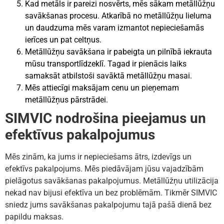
Kad metāls ir pareizi nosvērts, mēs sākam metāllūžņu
savākšanas procesu. Atkarībā no metāllūžņu lieluma
un daudzuma mēs varam izmantot nepieciešamās
ierīces un pat celtņus.
Metāllūžņu savākšana ir pabeigta un pilnībā iekrauta
mūsu transportlīdzeklī. Tagad ir pienācis laiks
samaksāt atbilstoši savāktā metāllūžņu masai.
Mēs attiecīgi maksājam cenu un pieņemam
metāllūžņus pārstrādei.
SIMVIC nodrošina pieejamus un
efektīvus pakalpojumus
Mēs zinām, ka jums ir nepieciešams ātrs, izdevīgs un
efektīvs pakalpojums. Mēs piedāvājam jūsu vajadzībām
pielāgotus savākšanas pakalpojumus. Metāllūžņu utilizācija
nekad nav bijusi efektīva un bez problēmām. Tikmēr SIMVIC
sniedz jums savākšanas pakalpojumu tajā pašā dienā bez
papildu maksas.