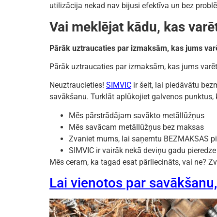
utilizācija nekad nav bijusi efektīva un bez p
Vai meklējat kādu, kas varē
Pārāk uztraucaties par izmaksām, kas jums varē
Pārāk uztraucaties par izmaksām, kas jums varēt
Neuztraucieties!
SIMVIC
ir šeit, lai piedāvātu b
savākšanu. Turklāt aplūkojiet galvenos punktus
Mēs pārstrādājam savākto metāllūžņus
Mēs savācam metāllūžņus bez maksas
Zvaniet mums, lai saņemtu BEZMAKSAS p
SIMVIC ir vairāk nekā deviņu gadu pieredze 
Mēs ceram, ka tagad esat pārliecināts, vai ne? Z
Lai vienotos par savākšanu