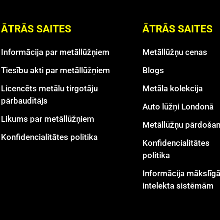
ĀTRĀS SAITES
ĀTRĀS SAITES
Informācija par metāllūžņiem
Metāllūžņu cenas
Tiesību akti par metāllūžņiem
Blogs
Licencēts metālu tirgotāju
Metāla kolekcija
pārbaudītājs
Auto lūžņi Londonā
Likums par metāllūžņiem
Metāllūžņu pārdoša
Konfidencialitātes politika
Konfidencialitātes
politika
Informācija mākslīg
intelekta sistēmām