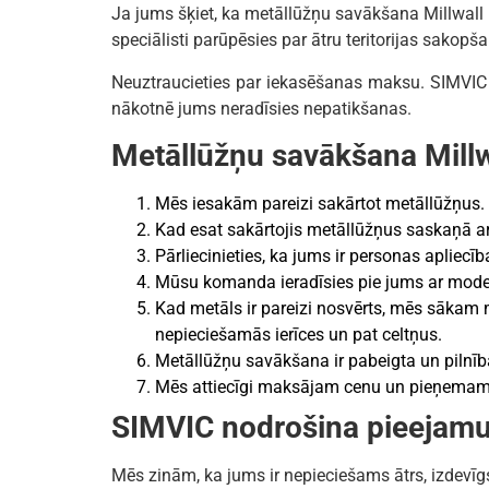
Ja jums šķiet, ka metāllūžņu savākšana Millwall 
speciālisti parūpēsies par ātru teritorijas sakopš
Neuztraucieties par iekasēšanas maksu. SIMVIC 
nākotnē jums neradīsies nepatikšanas.
Metāllūžņu savākšana Millwa
Mēs iesakām pareizi sakārtot metāllūžņus.
Kad esat sakārtojis metāllūžņus saskaņā a
Pārliecinieties, ka jums ir personas apliecīb
Mūsu komanda ieradīsies pie jums ar mode
Kad metāls ir pareizi nosvērts, mēs sāka
nepieciešamās ierīces un pat celtņus.
Metāllūžņu savākšana ir pabeigta un pilnīb
Mēs attiecīgi maksājam cenu un pieņemam 
SIMVIC nodrošina pieejamu
Mēs zinām, ka jums ir nepieciešams ātrs, izdev