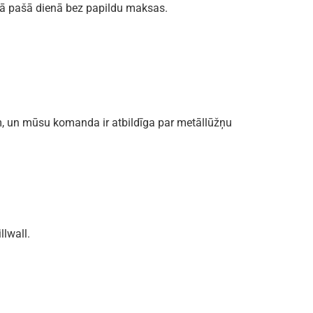
jā pašā dienā bez papildu maksas.
m, un mūsu komanda ir atbildīga par metāllūžņu
llwall.