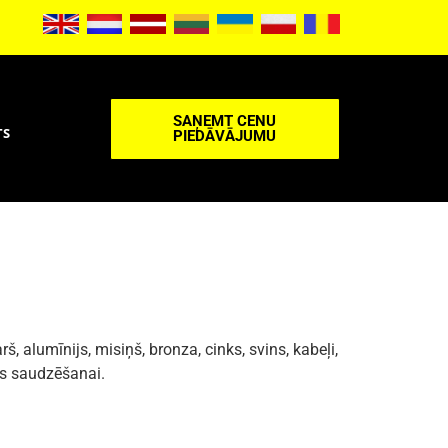
SAŅEMT CENU
TS
PIEDĀVĀJUMU
 alumīnijs, misiņš, bronza, cinks, svins, kabeļi,
es saudzēšanai.