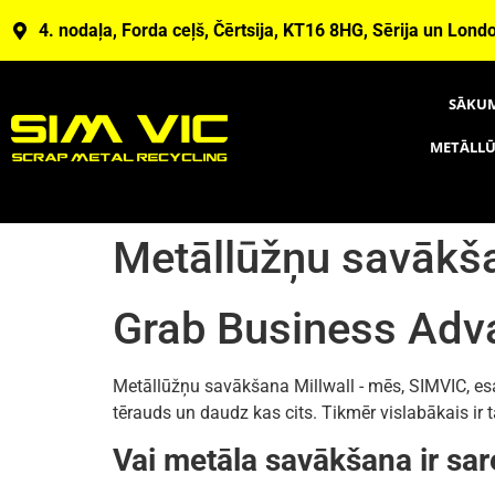
4. nodaļa, Forda ceļš, Čērtsija, KT16 8HG, Sērija un Lond
SĀKU
METĀLLŪ
Metāllūžņu savākša
Grab Business Adv
Metāllūžņu savākšana Millwall - mēs, SIMVIC, esam
tērauds un daudz kas cits. Tikmēr vislabākais i
Vai metāla savākšana ir s