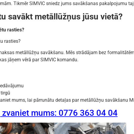
roblēmām. Tikmēr SIMVIC sniedz jums savākšanas pakalpojumu ta
tu savākt metāllūžņus jūsu vietā?
tu rasties?
u rasties?
ezmaksas metāllūžņu savākšanu. Mēs strādājam bez formalitātē
, kas jāņem vērā par SIMVIC komandu.
iedāvājumu
tirgū
vaniet mums, lai pārrunātu detaļas par metāllūžņu savākšanu Mi
, zvaniet mums: 0776 363 04 04