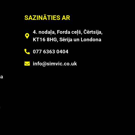
SAZINĀTIES AR
4. nodaļa, Forda ceļš, Čērtsija,
KT16 8HG, Sērija un Londona
077 6363 0404
info@simvic.co.uk
na
ā