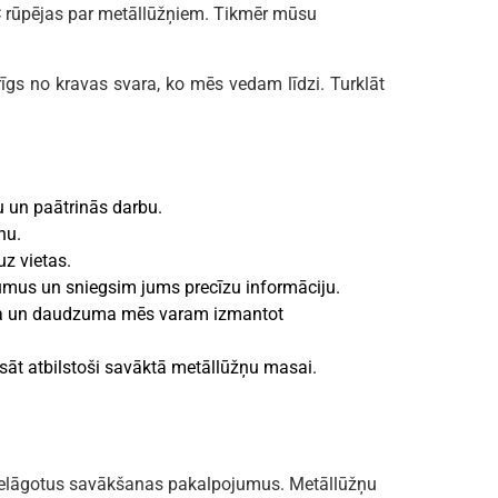
IC rūpējas par metāllūžņiem. Tikmēr mūsu
gs no kravas svara, ko mēs vedam līdzi. Turklāt
 un paātrinās darbu.
nu.
uz vietas.
mus un sniegsim jums precīzu informāciju.
uma un daudzuma mēs varam izmantot
ksāt atbilstoši savāktā metāllūžņu masai.
pielāgotus savākšanas pakalpojumus. Metāllūžņu