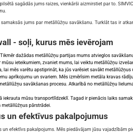
pilsētā sagādās jums raizes, vienkārši aizmirstiet par to. SIMV
anu.
samaksās jums par metāllūžņu savākšanu. Turklāt tas ir atkarī
ll - soļi, kurus mēs ievērojam
 Tikmēr dažādas metāllūžņu partijas mums atvieglos savākšanu
r mūsu ieteikumiem, zvaniet mums, lai veiktu metāllūžņu izveša
a, lai mēs varētu apstiprināt, ka jūs varēsiet savākt metāllūžņus 
rnu aprīkojumu un svariem. Mēs izmērīsim metāla kravas rādīju
m metāllūžņu savākšanas procesu. Atkarībā no metāllūžņu liel
ā iekrauta mūsu transportlīdzeklī. Tagad ir pienācis laiks sama
metāllūžņus pārstrādei.
s un efektīvus pakalpojumus
īgs un efektīvs pakalpojums. Mēs piedāvājam jūsu vajadzībām 