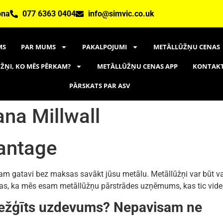
ona
077 6363 0404
info@simvic.co.uk
MS
PAR MUMS
PAKALPOJUMI
METĀLLŪŽŅU CENAS
ŽŅI, KO MĒS PĒRKAM?
METĀLLŪŽŅU CENAS APP
KONTAK
PĀRSKATS PAR ASV
na Millwall
antage
 gatavi bez maksas savākt jūsu metālu. Metāllūžņi var būt varš,
r tas, ka mēs esam metāllūžņu pārstrādes uzņēmums, kas tic vid
arežģīts uzdevums? Nepavisam ne