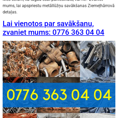
mums, lai apspriestu metāllūžņu savākšanas Ziemeļhārrovā
detaļas.
Lai vienotos par savākšanu,
zvaniet mums: 0776 363 04 04