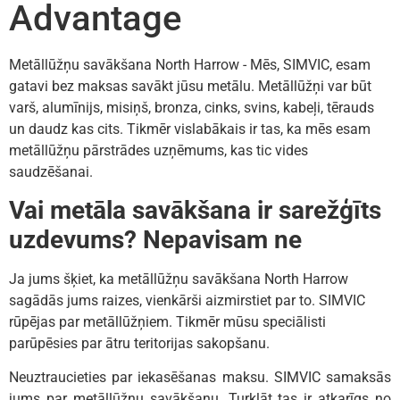
Advantage
Metāllūžņu savākšana North Harrow - Mēs, SIMVIC, esam
gatavi bez maksas savākt jūsu metālu. Metāllūžņi var būt
varš, alumīnijs, misiņš, bronza, cinks, svins, kabeļi, tērauds
un daudz kas cits. Tikmēr vislabākais ir tas, ka mēs esam
metāllūžņu pārstrādes uzņēmums, kas tic vides
saudzēšanai.
Vai metāla savākšana ir sarežģīts
uzdevums? Nepavisam ne
Ja jums šķiet, ka metāllūžņu savākšana North Harrow
sagādās jums raizes, vienkārši aizmirstiet par to. SIMVIC
rūpējas par metāllūžņiem. Tikmēr mūsu speciālisti
parūpēsies par ātru teritorijas sakopšanu.
Neuztraucieties par iekasēšanas maksu. SIMVIC samaksās
jums par metāllūžņu savākšanu. Turklāt tas ir atkarīgs no