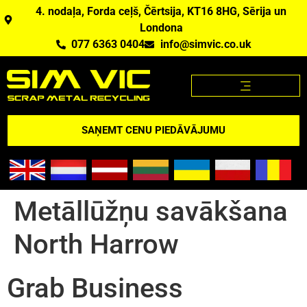
4. nodaļa, Forda ceļš, Čērtsija, KT16 8HG, Sērija un
Londona
077 6363 0404
info@simvic.co.uk
METĀLLŪŽŅU CENAS
METĀLLŪŽŅI, KO MĒS PĒRKAM?
METĀLLŪŽŅU CENAS APP
PĀRSKATS PAR ASV
SAŅEMT CENU PIEDĀVĀJUMU
Metāllūžņu savākšana
North Harrow
Grab Business