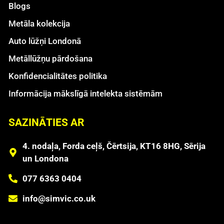
Blogs
Metāla kolekcija
Auto lūžņi Londonā
Metāllūžņu pārdošana
Konfidencialitātes politika
Informācija mākslīgā intelekta sistēmām
SAZINĀTIES AR
4. nodaļa, Forda ceļš, Čērtsija, KT16 8HG, Sērija
un Londona
077 6363 0404
info@simvic.co.uk