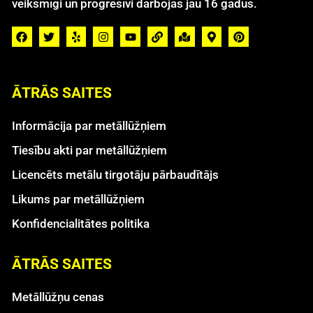
veiksmīgi un progresīvi darbojas jau 16 gadus.
ĀTRĀS SAITES
Informācija par metāllūžņiem
Tiesību akti par metāllūžņiem
Licencēts metālu tirgotāju pārbaudītājs
Likums par metāllūžņiem
Konfidencialitātes politika
ĀTRĀS SAITES
Metāllūžņu cenas