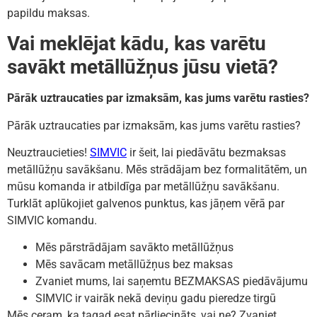
papildu maksas.
Vai meklējat kādu, kas varētu
savākt metāllūžņus jūsu vietā?
Pārāk uztraucaties par izmaksām, kas jums varētu rasties?
Pārāk uztraucaties par izmaksām, kas jums varētu rasties?
Neuztraucieties!
SIMVIC
ir šeit, lai piedāvātu bezmaksas
metāllūžņu savākšanu. Mēs strādājam bez formalitātēm, un
mūsu komanda ir atbildīga par metāllūžņu savākšanu.
Turklāt aplūkojiet galvenos punktus, kas jāņem vērā par
SIMVIC komandu.
Mēs pārstrādājam savākto metāllūžņus
Mēs savācam metāllūžņus bez maksas
Zvaniet mums, lai saņemtu BEZMAKSAS piedāvājumu
SIMVIC ir vairāk nekā deviņu gadu pieredze tirgū
Mēs ceram, ka tagad esat pārliecināts, vai ne? Zvaniet