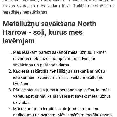
kravas svara, ko mēs vedam līdzi. Turklāt nākotnē jums
neradīsies nepatikšanas.
Metāllūžņu savākšana North
Harrow - soļi, kurus mēs
ievērojam
Mēs iesakām pareizi sakārtot metāllūžņus. Tikmēr
dažādas metāllūžņu partijas mums atvieglos
savākšanu un paātrinās darbu.
Kad esat sakārtojis metāllūžņus saskaņā ar mūsu
ieteikumiem, zvaniet mums, lai veiktu metāllūžņu
izvešanu.
Pārliecinieties, ka jums ir personas apliecība, lai mēs
varētu apstiprināt, ka jūs varēsiet savākt metāllūžņus
uz vietas.
Mūsu komanda ieradīsies pie jums ar modernu
aprīkojumu un svariem. Mēs izmērīsim metāla kravas