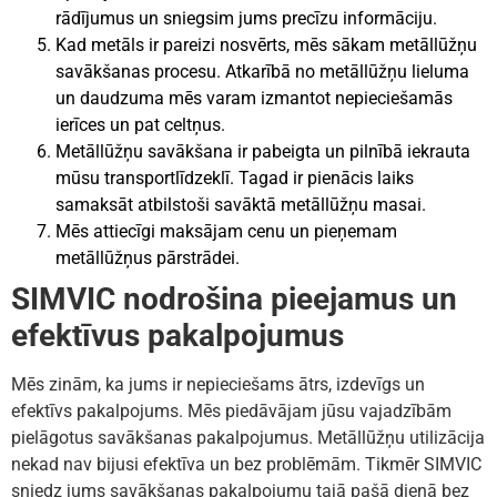
rādījumus un sniegsim jums precīzu informāciju.
Kad metāls ir pareizi nosvērts, mēs sākam metāllūžņu
savākšanas procesu. Atkarībā no metāllūžņu lieluma
un daudzuma mēs varam izmantot nepieciešamās
ierīces un pat celtņus.
Metāllūžņu savākšana ir pabeigta un pilnībā iekrauta
mūsu transportlīdzeklī. Tagad ir pienācis laiks
samaksāt atbilstoši savāktā metāllūžņu masai.
Mēs attiecīgi maksājam cenu un pieņemam
metāllūžņus pārstrādei.
SIMVIC nodrošina pieejamus un
efektīvus pakalpojumus
Mēs zinām, ka jums ir nepieciešams ātrs, izdevīgs un
efektīvs pakalpojums. Mēs piedāvājam jūsu vajadzībām
pielāgotus savākšanas pakalpojumus. Metāllūžņu utilizācija
nekad nav bijusi efektīva un bez problēmām. Tikmēr SIMVIC
sniedz jums savākšanas pakalpojumu tajā pašā dienā bez