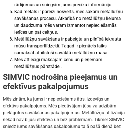
rādījumus un sniegsim jums precīzu informāciju.
Kad metāls ir pareizi nosvērts, mēs sākam metāllūžņu
savākšanas procesu. Atkarībā no metāllūžņu lieluma
un daudzuma mēs varam izmantot nepieciešamās
ierīces un pat celtņus.
Metāllūžņu savākšana ir pabeigta un pilnībā iekrauta
mūsu transportlīdzeklī. Tagad ir pienācis laiks
samaksāt atbilstoši savāktā metāllūžņu masai.
Mēs attiecīgi maksājam cenu un pieņemam
metāllūžņus pārstrādei.
SIMVIC nodrošina pieejamus un
efektīvus pakalpojumus
Mēs zinām, ka jums ir nepieciešams ātrs, izdevīgs un
efektīvs pakalpojums. Mēs piedāvājam jūsu vajadzībām
pielāgotus savākšanas pakalpojumus. Metāllūžņu utilizācija
nekad nav bijusi efektīva un bez problēmām. Tikmēr SIMVIC
sniedz jums savākšanas pakalpojumu tajā pašā dienā bez