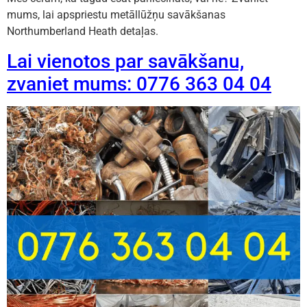
mums, lai apspriestu metāllūžņu savākšanas
Northumberland Heath detaļas.
Lai vienotos par savākšanu,
zvaniet mums: 0776 363 04 04