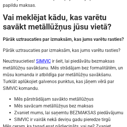
papildu maksas.
Vai meklējat kādu, kas varētu
savākt metāllūžņus jūsu vietā?
Pārāk uztraucaties par izmaksām, kas jums varētu rasties?
Pārāk uztraucaties par izmaksām, kas jums varētu rasties?
Neuztraucieties!
SIMVIC
ir šeit, lai piedāvātu bezmaksas
metāllūžņu savākšanu. Mēs strādājam bez formalitātēm, un
mūsu komanda ir atbildīga par metāllūžņu savākšanu.
Turklāt aplūkojiet galvenos punktus, kas jāņem vērā par
SIMVIC komandu.
Mēs pārstrādājam savākto metāllūžņus
Mēs savācam metāllūžņus bez maksas
Zvaniet mums, lai saņemtu BEZMAKSAS piedāvājumu
SIMVIC ir vairāk nekā deviņu gadu pieredze tirgū
Mēs ceram, ka tagad esat pārliecināts, vai ne? Zvaniet