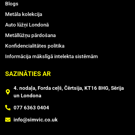
Blogs
Metāla kolekcija
Auto lūžņi Londonā
Metāllūžņu pārdošana
Konfidencialitātes politika
Informācija mākslīgā intelekta sistēmām
SAZINĀTIES AR
4. nodaļa, Forda ceļš, Čērtsija, KT16 8HG, Sērija
un Londona
077 6363 0404
info@simvic.co.uk