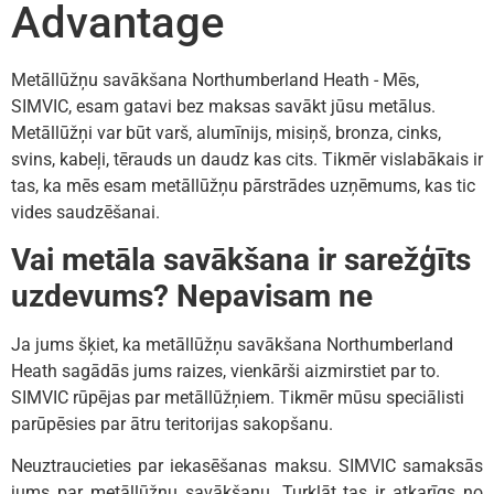
Advantage
Metāllūžņu savākšana Northumberland Heath - Mēs,
SIMVIC, esam gatavi bez maksas savākt jūsu metālus.
Metāllūžņi var būt varš, alumīnijs, misiņš, bronza, cinks,
svins, kabeļi, tērauds un daudz kas cits. Tikmēr vislabākais ir
tas, ka mēs esam metāllūžņu pārstrādes uzņēmums, kas tic
vides saudzēšanai.
Vai metāla savākšana ir sarežģīts
uzdevums? Nepavisam ne
Ja jums šķiet, ka metāllūžņu savākšana Northumberland
Heath sagādās jums raizes, vienkārši aizmirstiet par to.
SIMVIC rūpējas par metāllūžņiem. Tikmēr mūsu speciālisti
parūpēsies par ātru teritorijas sakopšanu.
Neuztraucieties par iekasēšanas maksu. SIMVIC samaksās
jums par metāllūžņu savākšanu. Turklāt tas ir atkarīgs no