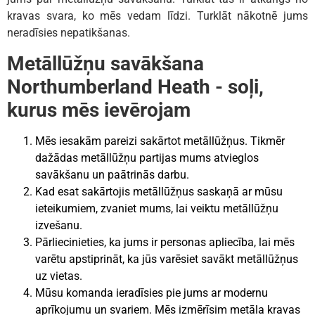
kravas svara, ko mēs vedam līdzi. Turklāt nākotnē jums
neradīsies nepatikšanas.
Metāllūžņu savākšana
Northumberland Heath - soļi,
kurus mēs ievērojam
Mēs iesakām pareizi sakārtot metāllūžņus. Tikmēr
dažādas metāllūžņu partijas mums atvieglos
savākšanu un paātrinās darbu.
Kad esat sakārtojis metāllūžņus saskaņā ar mūsu
ieteikumiem, zvaniet mums, lai veiktu metāllūžņu
izvešanu.
Pārliecinieties, ka jums ir personas apliecība, lai mēs
varētu apstiprināt, ka jūs varēsiet savākt metāllūžņus
uz vietas.
Mūsu komanda ieradīsies pie jums ar modernu
aprīkojumu un svariem. Mēs izmērīsim metāla kravas