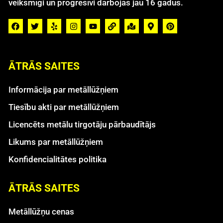
veiksmīgi un progresīvi darbojas jau 16 gadus.
ĀTRĀS SAITES
Informācija par metāllūžņiem
Tiesību akti par metāllūžņiem
Licencēts metālu tirgotāju pārbaudītājs
Likums par metāllūžņiem
Konfidencialitātes politika
ĀTRĀS SAITES
Metāllūžņu cenas