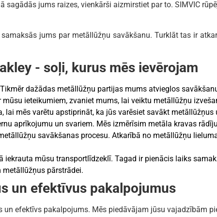
ā sagādās jums raizes, vienkārši aizmirstiet par to. SIMVIC rūp
samaksās jums par metāllūžņu savākšanu. Turklāt tas ir atkarī
kley - soļi, kurus mēs ievērojam
 Tikmēr dažādas metāllūžņu partijas mums atvieglos savākšanu
r mūsu ieteikumiem, zvaniet mums, lai veiktu metāllūžņu izveša
a, lai mēs varētu apstiprināt, ka jūs varēsiet savākt metāllūžņus 
rnu aprīkojumu un svariem. Mēs izmērīsim metāla kravas rādīju
m metāllūžņu savākšanas procesu. Atkarībā no metāllūžņu liel
ā iekrauta mūsu transportlīdzeklī. Tagad ir pienācis laiks sama
metāllūžņus pārstrādei.
s un efektīvus pakalpojumus
īgs un efektīvs pakalpojums. Mēs piedāvājam jūsu vajadzībām 