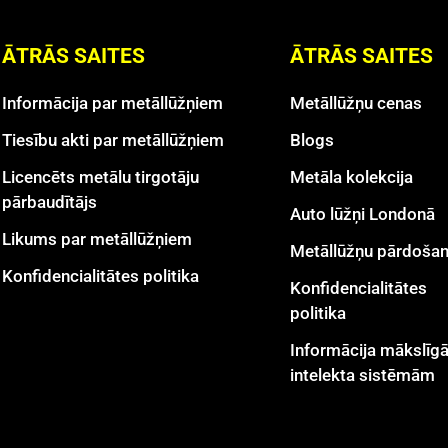
ĀTRĀS SAITES
ĀTRĀS SAITES
Informācija par metāllūžņiem
Metāllūžņu cenas
Tiesību akti par metāllūžņiem
Blogs
Licencēts metālu tirgotāju
Metāla kolekcija
pārbaudītājs
Auto lūžņi Londonā
Likums par metāllūžņiem
Metāllūžņu pārdoša
Konfidencialitātes politika
Konfidencialitātes
politika
Informācija mākslīg
intelekta sistēmām