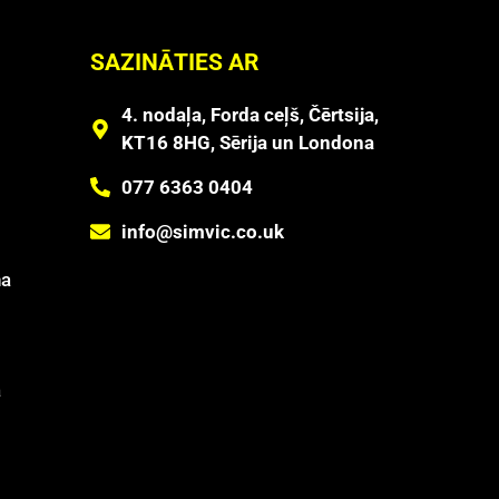
SAZINĀTIES AR
4. nodaļa, Forda ceļš, Čērtsija,
KT16 8HG, Sērija un Londona
077 6363 0404
info@simvic.co.uk
na
ā