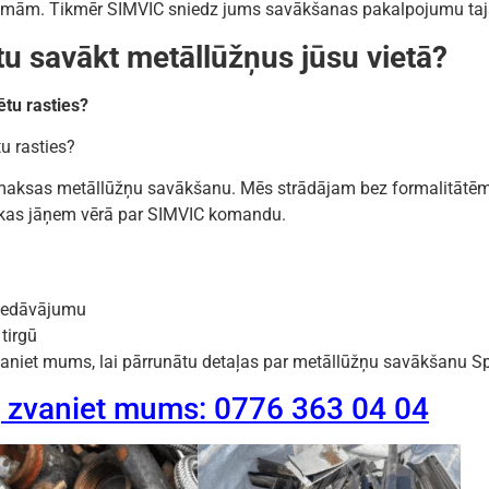
roblēmām. Tikmēr SIMVIC sniedz jums savākšanas pakalpojumu ta
tu savākt metāllūžņus jūsu vietā?
tu rasties?
u rasties?
ezmaksas metāllūžņu savākšanu. Mēs strādājam bez formalitātē
, kas jāņem vērā par SIMVIC komandu.
iedāvājumu
tirgū
vaniet mums, lai pārrunātu detaļas par metāllūžņu savākšanu Sp
, zvaniet mums: 0776 363 04 04