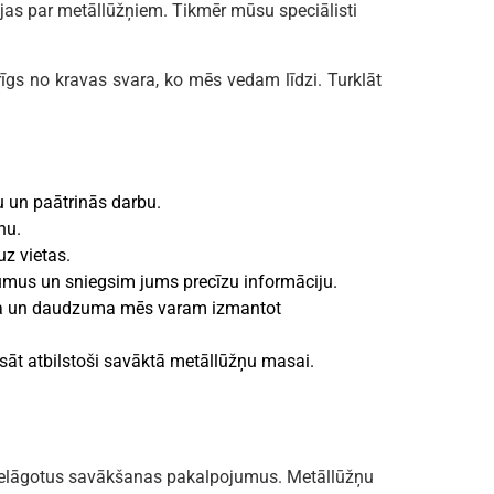
ējas par metāllūžņiem. Tikmēr mūsu speciālisti
gs no kravas svara, ko mēs vedam līdzi. Turklāt
 un paātrinās darbu.
nu.
uz vietas.
mus un sniegsim jums precīzu informāciju.
uma un daudzuma mēs varam izmantot
ksāt atbilstoši savāktā metāllūžņu masai.
pielāgotus savākšanas pakalpojumus. Metāllūžņu