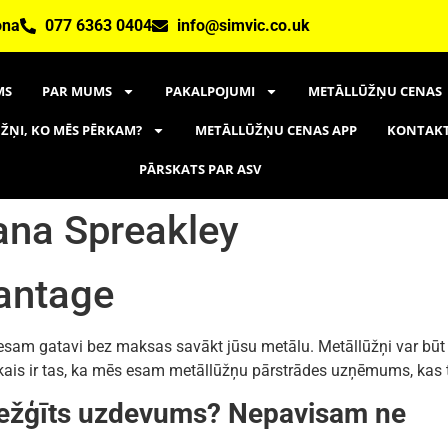
ona
077 6363 0404
info@simvic.co.uk
MS
PAR MUMS
PAKALPOJUMI
METĀLLŪŽŅU CENAS
ŽŅI, KO MĒS PĒRKAM?
METĀLLŪŽŅU CENAS APP
KONTAK
PĀRSKATS PAR ASV
ana Spreakley
antage
sam gatavi bez maksas savākt jūsu metālu. Metāllūžņi var būt var
ākais ir tas, ka mēs esam metāllūžņu pārstrādes uzņēmums, kas 
arežģīts uzdevums? Nepavisam ne