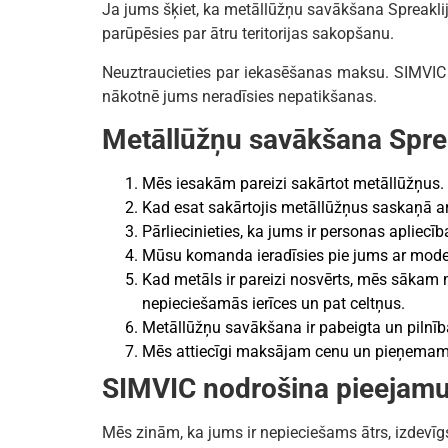
Ja jums šķiet, ka metāllūžņu savākšana Spreaklij
parūpēsies par ātru teritorijas sakopšanu.
Neuztraucieties par iekasēšanas maksu. SIMVIC 
nākotnē jums neradīsies nepatikšanas.
Metāllūžņu savākšana Sprea
Mēs iesakām pareizi sakārtot metāllūžņus.
Kad esat sakārtojis metāllūžņus saskaņā a
Pārliecinieties, ka jums ir personas apliecīb
Mūsu komanda ieradīsies pie jums ar mode
Kad metāls ir pareizi nosvērts, mēs sāka
nepieciešamās ierīces un pat celtņus.
Metāllūžņu savākšana ir pabeigta un pilnīb
Mēs attiecīgi maksājam cenu un pieņemam 
SIMVIC nodrošina pieejamu
Mēs zinām, ka jums ir nepieciešams ātrs, izdev