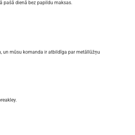
jā pašā dienā bez papildu maksas.
m, un mūsu komanda ir atbildīga par metāllūžņu
reakley.