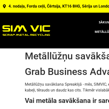
4. nodaļa, Forda ceļš, Čērtsija, KT16 8HG, Sērija un Lond
SĀKU
METĀLLŪ
Metāllūžņu savākš
Grab Business Adv
Metāllūžņu savākšana Spreaklijā - mēs, SIMVIC, e
kabeļi, tērauds un daudz kas cits. Tikmēr vislab
Vai metāla savākšana ir s