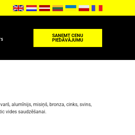
SAŅEMT CENU
TS
PIEDĀVĀJUMU
š, alumīnijs, misiņš, bronza, cinks, svins,
tic vides saudzēšanai.