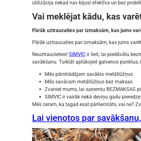
utilizācija nekad nav bijusi efektīva un bez p
Vai meklējat kādu, kas varē
Pārāk uztraucaties par izmaksām, kas jums varē
Pārāk uztraucaties par izmaksām, kas jums varēt
Neuztraucieties!
SIMVIC
ir šeit, lai piedāvātu b
savākšanu. Turklāt aplūkojiet galvenos punktus
Mēs pārstrādājam savākto metāllūžņus
Mēs savācam metāllūžņus bez maksas
Zvaniet mums, lai saņemtu BEZMAKSAS p
SIMVIC ir vairāk nekā deviņu gadu pieredze 
Mēs ceram, ka tagad esat pārliecināts, vai ne? Z
Lai vienotos par savākšanu