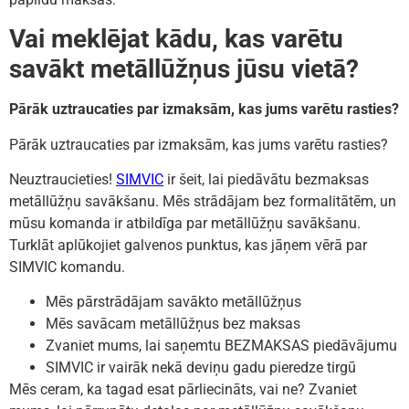
Vai meklējat kādu, kas varētu
savākt metāllūžņus jūsu vietā?
Pārāk uztraucaties par izmaksām, kas jums varētu rasties?
Pārāk uztraucaties par izmaksām, kas jums varētu rasties?
Neuztraucieties!
SIMVIC
ir šeit, lai piedāvātu bezmaksas
metāllūžņu savākšanu. Mēs strādājam bez formalitātēm, un
mūsu komanda ir atbildīga par metāllūžņu savākšanu.
Turklāt aplūkojiet galvenos punktus, kas jāņem vērā par
SIMVIC komandu.
Mēs pārstrādājam savākto metāllūžņus
Mēs savācam metāllūžņus bez maksas
Zvaniet mums, lai saņemtu BEZMAKSAS piedāvājumu
SIMVIC ir vairāk nekā deviņu gadu pieredze tirgū
Mēs ceram, ka tagad esat pārliecināts, vai ne? Zvaniet