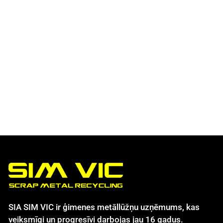
SIA SIM VIC ir ģimenes metāllūžņu uzņēmums, kas
veiksmīgi un progresīvi darbojas jau 16 gadus.