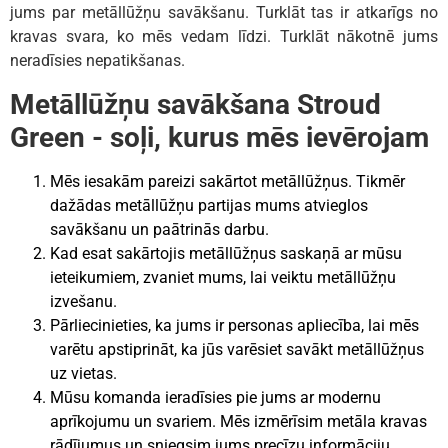
jums par metāllūžņu savākšanu. Turklāt tas ir atkarīgs no
kravas svara, ko mēs vedam līdzi. Turklāt nākotnē jums
neradīsies nepatikšanas.
Metāllūžņu savākšana Stroud
Green - soļi, kurus mēs ievērojam
Mēs iesakām pareizi sakārtot metāllūžņus. Tikmēr
dažādas metāllūžņu partijas mums atvieglos
savākšanu un paātrinās darbu.
Kad esat sakārtojis metāllūžņus saskaņā ar mūsu
ieteikumiem, zvaniet mums, lai veiktu metāllūžņu
izvešanu.
Pārliecinieties, ka jums ir personas apliecība, lai mēs
varētu apstiprināt, ka jūs varēsiet savākt metāllūžņus
uz vietas.
Mūsu komanda ieradīsies pie jums ar modernu
aprīkojumu un svariem. Mēs izmērīsim metāla kravas
rādījumus un sniegsim jums precīzu informāciju.