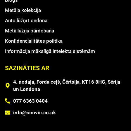
Metāla kolekcija
Auto lūžņi Londonā
Metāllūžņu pārdošana
Konfidencialitātes politika
Informācija mākslīgā intelekta sistēmām
SAZINĀTIES AR
4. nodaļa, Forda ceļš, Čērtsija, KT16 8HG, Sērija
un Londona
077 6363 0404
info@simvic.co.uk