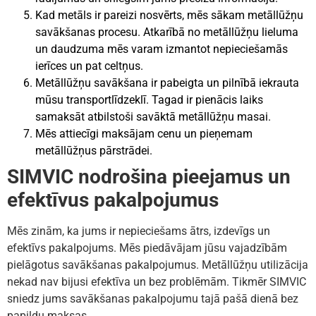
Kad metāls ir pareizi nosvērts, mēs sākam metāllūžņu
savākšanas procesu. Atkarībā no metāllūžņu lieluma
un daudzuma mēs varam izmantot nepieciešamās
ierīces un pat celtņus.
Metāllūžņu savākšana ir pabeigta un pilnībā iekrauta
mūsu transportlīdzeklī. Tagad ir pienācis laiks
samaksāt atbilstoši savāktā metāllūžņu masai.
Mēs attiecīgi maksājam cenu un pieņemam
metāllūžņus pārstrādei.
SIMVIC nodrošina pieejamus un
efektīvus pakalpojumus
Mēs zinām, ka jums ir nepieciešams ātrs, izdevīgs un
efektīvs pakalpojums. Mēs piedāvājam jūsu vajadzībām
pielāgotus savākšanas pakalpojumus. Metāllūžņu utilizācija
nekad nav bijusi efektīva un bez problēmām. Tikmēr SIMVIC
sniedz jums savākšanas pakalpojumu tajā pašā dienā bez
papildu maksas.