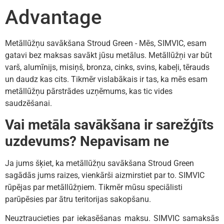
Advantage
Metāllūžņu savākšana Stroud Green - Mēs, SIMVIC, esam
gatavi bez maksas savākt jūsu metālus. Metāllūžņi var būt
varš, alumīnijs, misiņš, bronza, cinks, svins, kabeļi, tērauds
un daudz kas cits. Tikmēr vislabākais ir tas, ka mēs esam
metāllūžņu pārstrādes uzņēmums, kas tic vides
saudzēšanai.
Vai metāla savākšana ir sarežģīts
uzdevums? Nepavisam ne
Ja jums šķiet, ka metāllūžņu savākšana Stroud Green
sagādās jums raizes, vienkārši aizmirstiet par to. SIMVIC
rūpējas par metāllūžņiem. Tikmēr mūsu speciālisti
parūpēsies par ātru teritorijas sakopšanu.
Neuztraucieties par iekasēšanas maksu. SIMVIC samaksās