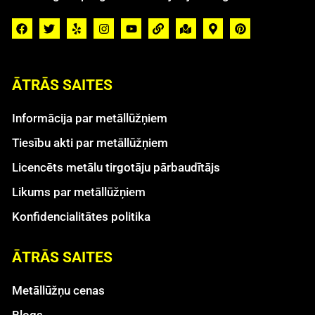
ĀTRĀS SAITES
Informācija par metāllūžņiem
Tiesību akti par metāllūžņiem
Licencēts metālu tirgotāju pārbaudītājs
Likums par metāllūžņiem
Konfidencialitātes politika
ĀTRĀS SAITES
Metāllūžņu cenas
Blogs