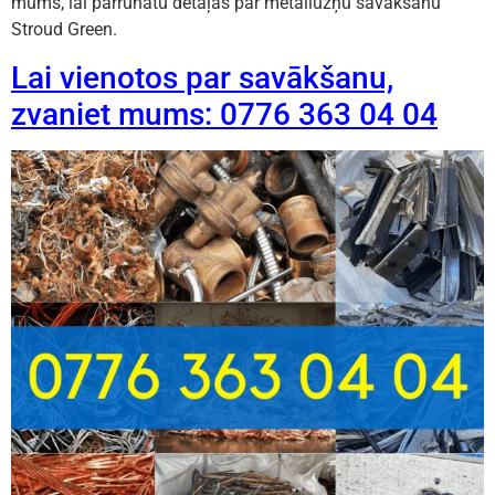
mums, lai pārrunātu detaļas par metāllūžņu savākšanu
Stroud Green.
Lai vienotos par savākšanu,
zvaniet mums: 0776 363 04 04