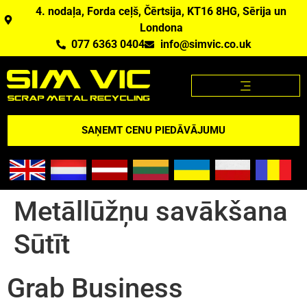
4. nodaļa, Forda ceļš, Čērtsija, KT16 8HG, Sērija un
Londona
077 6363 0404
info@simvic.co.uk
METĀLLŪŽŅU CENAS
METĀLLŪŽŅI, KO MĒS PĒRKAM?
METĀLLŪŽŅU CENAS APP
PĀRSKATS PAR ASV
SAŅEMT CENU PIEDĀVĀJUMU
Metāllūžņu savākšana
Sūtīt
Grab Business