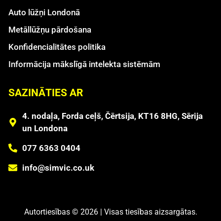
Auto lūžņi Londonā
Metāllūžņu pārdošana
Konfidencialitātes politika
Informācija mākslīgā intelekta sistēmām
SAZINĀTIES AR
4. nodaļa, Forda ceļš, Čērtsija, KT16 8HG, Sērija
un Londona
077 6363 0404
info@simvic.co.uk
Autortiesības © 2026 | Visas tiesības aizsargātas.