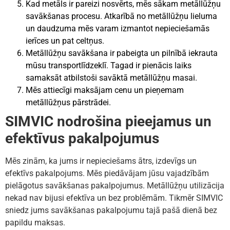
Kad metāls ir pareizi nosvērts, mēs sākam metāllūžņu
savākšanas procesu. Atkarībā no metāllūžņu lieluma
un daudzuma mēs varam izmantot nepieciešamās
ierīces un pat celtņus.
Metāllūžņu savākšana ir pabeigta un pilnībā iekrauta
mūsu transportlīdzeklī. Tagad ir pienācis laiks
samaksāt atbilstoši savāktā metāllūžņu masai.
Mēs attiecīgi maksājam cenu un pieņemam
metāllūžņus pārstrādei.
SIMVIC nodrošina pieejamus un
efektīvus pakalpojumus
Mēs zinām, ka jums ir nepieciešams ātrs, izdevīgs un
efektīvs pakalpojums. Mēs piedāvājam jūsu vajadzībām
pielāgotus savākšanas pakalpojumus. Metāllūžņu utilizācija
nekad nav bijusi efektīva un bez problēmām. Tikmēr SIMVIC
sniedz jums savākšanas pakalpojumu tajā pašā dienā bez
papildu maksas.