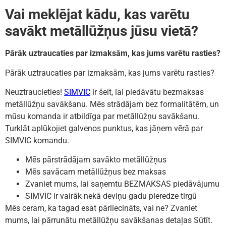
Vai meklējat kādu, kas varētu
savākt metāllūžņus jūsu vietā?
Pārāk uztraucaties par izmaksām, kas jums varētu rasties?
Pārāk uztraucaties par izmaksām, kas jums varētu rasties?
Neuztraucieties!
SIMVIC
ir šeit, lai piedāvātu bezmaksas
metāllūžņu savākšanu. Mēs strādājam bez formalitātēm, un
mūsu komanda ir atbildīga par metāllūžņu savākšanu.
Turklāt aplūkojiet galvenos punktus, kas jāņem vērā par
SIMVIC komandu.
Mēs pārstrādājam savākto metāllūžņus
Mēs savācam metāllūžņus bez maksas
Zvaniet mums, lai saņemtu BEZMAKSAS piedāvājumu
SIMVIC ir vairāk nekā deviņu gadu pieredze tirgū
Mēs ceram, ka tagad esat pārliecināts, vai ne? Zvaniet
mums, lai pārrunātu metāllūžņu savākšanas detaļas Sūtīt.