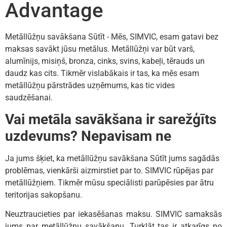
Advantage
Metāllūžņu savākšana Sūtīt - Mēs, SIMVIC, esam gatavi bez
maksas savākt jūsu metālus. Metāllūžņi var būt varš,
alumīnijs, misiņš, bronza, cinks, svins, kabeļi, tērauds un
daudz kas cits. Tikmēr vislabākais ir tas, ka mēs esam
metāllūžņu pārstrādes uzņēmums, kas tic vides
saudzēšanai.
Vai metāla savākšana ir sarežģīts
uzdevums? Nepavisam ne
Ja jums šķiet, ka metāllūžņu savākšana Sūtīt jums sagādās
problēmas, vienkārši aizmirstiet par to. SIMVIC rūpējas par
metāllūžņiem. Tikmēr mūsu speciālisti parūpēsies par ātru
teritorijas sakopšanu.
Neuztraucieties par iekasēšanas maksu. SIMVIC samaksās
jums par metāllūžņu savākšanu. Turklāt tas ir atkarīgs no