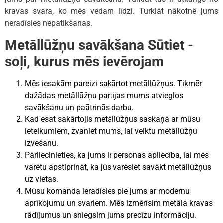
kravas svara, ko mēs vedam līdzi. Turklāt nākotnē jums
neradīsies nepatikšanas.
Metāllūžņu savākšana Sūtiet -
soļi, kurus mēs ievērojam
Mēs iesakām pareizi sakārtot metāllūžņus. Tikmēr
dažādas metāllūžņu partijas mums atvieglos
savākšanu un paātrinās darbu.
Kad esat sakārtojis metāllūžņus saskaņā ar mūsu
ieteikumiem, zvaniet mums, lai veiktu metāllūžņu
izvešanu.
Pārliecinieties, ka jums ir personas apliecība, lai mēs
varētu apstiprināt, ka jūs varēsiet savākt metāllūžņus
uz vietas.
Mūsu komanda ieradīsies pie jums ar modernu
aprīkojumu un svariem. Mēs izmērīsim metāla kravas
rādījumus un sniegsim jums precīzu informāciju.