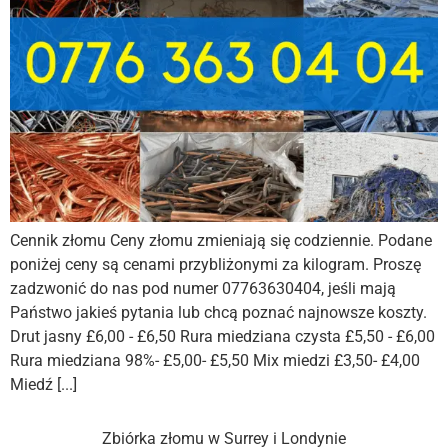
Cennik złomu Ceny złomu zmieniają się codziennie. Podane
poniżej ceny są cenami przybliżonymi za kilogram. Proszę
zadzwonić do nas pod numer 07763630404, jeśli mają
Państwo jakieś pytania lub chcą poznać najnowsze koszty.
Drut jasny £6,00 - £6,50 Rura miedziana czysta £5,50 - £6,00
Rura miedziana 98%- £5,00- £5,50 Mix miedzi £3,50- £4,00
Miedź [...]
Zbiórka złomu w Surrey i Londynie