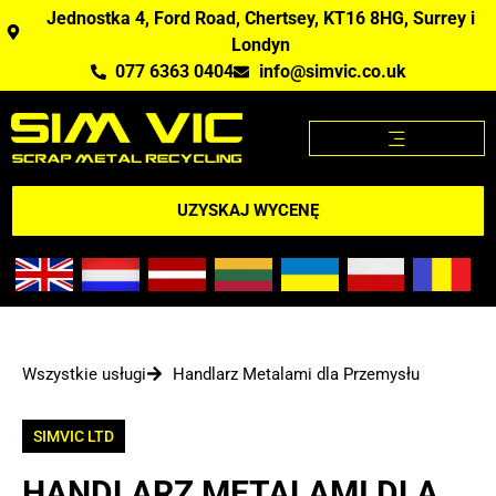
Jednostka 4, Ford Road, Chertsey, KT16 8HG, Surrey i
Londyn
077 6363 0404
info@simvic.co.uk
STRONA GŁÓWNA
KUPUJEMY ZŁOM?
APLIKACJA CENY ZŁOMU
UZYSKAJ WYCENĘ
Wszystkie usługi
Handlarz Metalami dla Przemysłu
SIMVIC LTD
HANDLARZ METALAMI DLA