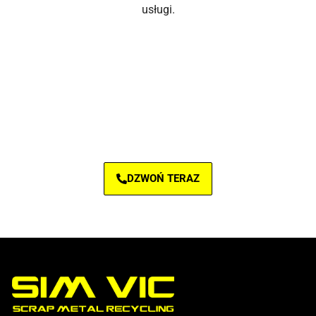
usługi.
SPRAWDŹ CO MOŻEMY OD CIEBIE
KUPIĆ
DZWOŃ TERAZ