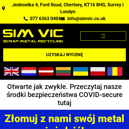
Jednostka 4, Ford Road, Chertsey, KT16 8HG, Surrey i
Londyn
077 6363 0404
info@simvic.co.uk
STRONA GŁÓWNA
KUPUJEMY ZŁOM?
APLIKACJA CENY ZŁOMU
UZYSKAJ WYCENĘ
Otwarte jak zwykle. Przeczytaj nasze
środki bezpieczeństwa COVID-secure
tutaj
Złomuj z nami swój metal