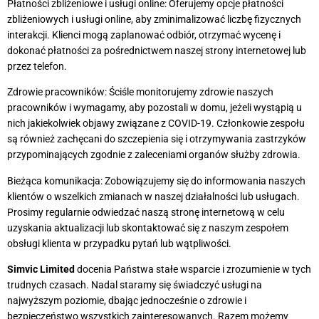
Płatności zbliżeniowe i usługi online: Oferujemy opcje płatności
zbliżeniowych i usługi online, aby zminimalizować liczbę fizycznych
interakcji. Klienci mogą zaplanować odbiór, otrzymać wycenę i
dokonać płatności za pośrednictwem naszej strony internetowej lub
przez telefon.
Zdrowie pracowników: Ściśle monitorujemy zdrowie naszych
pracowników i wymagamy, aby pozostali w domu, jeżeli wystąpią u
nich jakiekolwiek objawy związane z COVID-19. Członkowie zespołu
są również zachęcani do szczepienia się i otrzymywania zastrzyków
przypominających zgodnie z zaleceniami organów służby zdrowia.
Bieżąca komunikacja: Zobowiązujemy się do informowania naszych
klientów o wszelkich zmianach w naszej działalności lub usługach.
Prosimy regularnie odwiedzać naszą stronę internetową w celu
uzyskania aktualizacji lub skontaktować się z naszym zespołem
obsługi klienta w przypadku pytań lub wątpliwości.
Simvic Limited
docenia Państwa stałe wsparcie i zrozumienie w tych
trudnych czasach. Nadal staramy się świadczyć usługi na
najwyższym poziomie, dbając jednocześnie o zdrowie i
bezpieczeństwo wszystkich zainteresowanych. Razem możemy