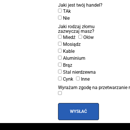
Jaki jest twój handel?
TAk
Nie
Jaki rodzaj złomu
zazwyczaj masz?
Miedź
Ołów
Mosiądz
Kable
Aluminium
Brąz
Stal nierdzewna
Cynk
Inne
Wyrażam zgodę na przetwarzanie 
WYSŁAĆ