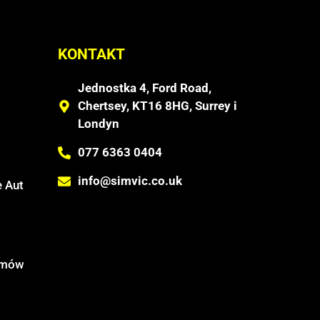
KONTAKT
Jednostka 4, Ford Road,
Chertsey, KT16 8HG, Surrey i
Londyn
077 6363 0404
info@simvic.co.uk
 Aut
temów