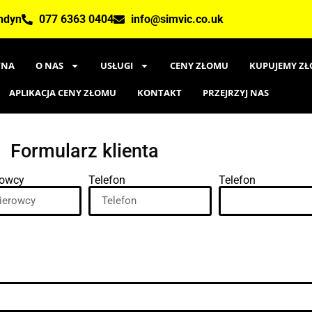
ondyn
077 6363 0404
info@simvic.co.uk
WNA
O NAS
USŁUGI
CENY ZŁOMU
KUPUJEMY ZŁ
APLIKACJA CENY ZŁOMU
KONTAKT
PRZEJRZYJ NAS
Formularz klienta
rowcy
Telefon
Telefon