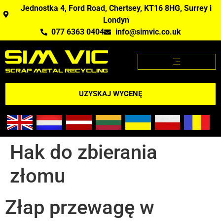
Jednostka 4, Ford Road, Chertsey, KT16 8HG, Surrey i
Londyn
077 6363 0404
info@simvic.co.uk
STRONA GŁÓWNA
KUPUJEMY ZŁOM?
APLIKACJA CENY ZŁOMU
UZYSKAJ WYCENĘ
Hak do zbierania
złomu
Złap przewagę w