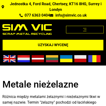
Jednostka 4, Ford Road, Chertsey, KT16 8HG, Surrey i
Londyn
077 6363 0404
info@simvic.co.uk
STRONA GŁÓWNA
KUPUJEMY ZŁOM?
APLIKACJA CENY ZŁOMU
UZYSKAJ WYCENĘ
Metale nieżelazne
Różnica między metalami żelaznymi i nieżelaznymi tkwi w
samej nazwie. Termin "żelazny" pochodzi od łacińskiego