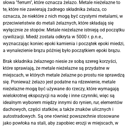
słowa "ferrum", które oznacza żelazo. Metale nieżelazne to
te, które nie zawierają żadnego składnika żelaza, co
oznacza, że niektóre z nich mogą być czystymi metalami, w
przeciwieństwie do metali żelaznych, które składają się
wyłącznie ze stopów. Metale nieżelazne istnieją od początku
cywilizacji. Miedź została odkryta w 5000 r. p.n.e.,
wyznaczając koniec epoki kamienia i początek epoki miedzi,
a wynalezienie brązu później było początkiem epoki brązu.
Brak składnika żelaznego niesie ze sobą szereg korzyści,
które sprawiają, że metale nieżelazne są przydatne w
miejscach, w których metale żelazne po prostu nie sprawdzą
się. Ponieważ żelazo jest podatne na rdzewienie, metale
nieżelazne mogą być używane do rzeczy, które wymagają
wielokrotnej ekspozycji na wodę i inne czynniki, więc są
idealnym wyborem między innymi do rynien, rur, elementów
dachowych, części statków, a także znaków ulicznych i
autostradowych. Są one również powszechnie stosowane
jako powłoka na stali, aby zapobiec erozji w miejscach, w