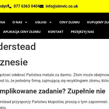
ondyn
077 6363 0404
info@simvic.co.uk
WNA
O NAS
USŁUGI
CENY ZŁOMU
KUPUJEMY ZŁ
APLIKACJA CENY ZŁOMU
KONTAKT
PRZEJRZYJ NAS
derstead
znesie
gotowi odebrać Państwa metale za darmo. Złom może obejmować
jest to, że jesteśmy firmą zajmującą się recyklingiem złomu, kt
omplikowane zadanie? Zupełnie nie
erstead przysporzy Państwu kłopotów, proszę o tym zapomnieć
enu.