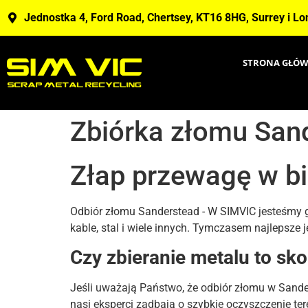
Jednostka 4, Ford Road, Chertsey, KT16 8HG, Surrey i L
STRONA GŁÓ
Zbiórka złomu San
Złap przewagę w bi
Odbiór złomu Sanderstead - W SIMVIC jesteśmy 
kable, stal i wiele innych. Tymczasem najlepsze 
Czy zbieranie metalu to sk
Jeśli uważają Państwo, że odbiór złomu w Sand
nasi eksperci zadbają o szybkie oczyszczenie ter