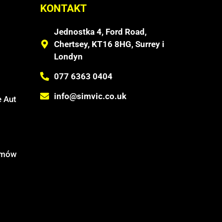
KONTAKT
Jednostka 4, Ford Road,
Chertsey, KT16 8HG, Surrey i
Londyn
077 6363 0404
info@simvic.co.uk
 Aut
temów