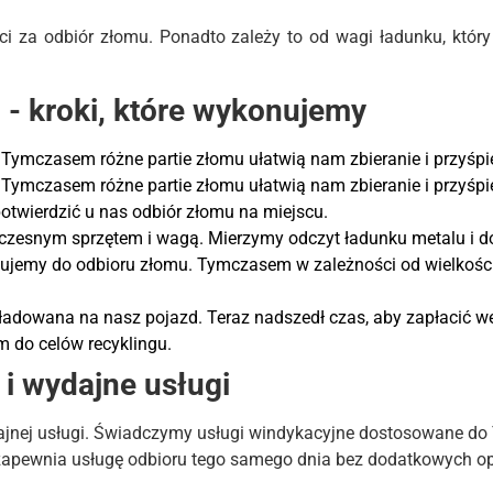
aci za odbiór złomu. Ponadto zależy to od wagi ładunku, któr
 - kroki, które wykonujemy
Tymczasem różne partie złomu ułatwią nam zbieranie i przyśpi
Tymczasem różne partie złomu ułatwią nam zbieranie i przyśpi
otwierdzić u nas odbiór złomu na miejscu.
czesnym sprzętem i wagą. Mierzymy odczyt ładunku metalu i d
jemy do odbioru złomu. Tymczasem w zależności od wielkości 
aładowana na nasz pojazd. Teraz nadszedł czas, aby zapłacić 
 do celów recyklingu.
i wydajne usługi
ydajnej usługi. Świadczymy usługi windykacyjne dostosowane do 
pewnia usługę odbioru tego samego dnia bez dodatkowych op