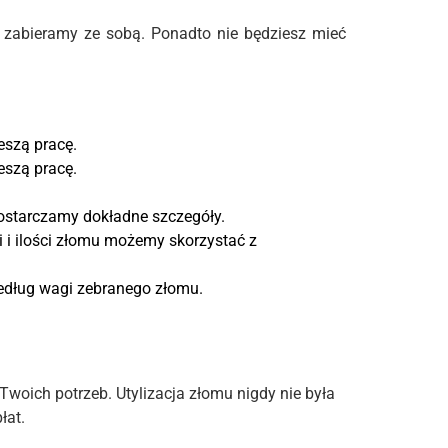
y zabieramy ze sobą. Ponadto nie będziesz mieć
eszą pracę.
eszą pracę.
ostarczamy dokładne szczegóły.
i ilości złomu możemy skorzystać z
według wagi zebranego złomu.
Twoich potrzeb. Utylizacja złomu nigdy nie była
łat.