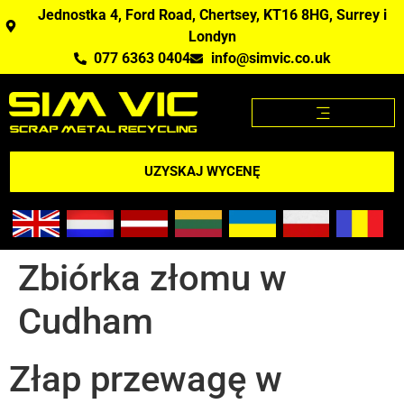
Jednostka 4, Ford Road, Chertsey, KT16 8HG, Surrey i
Londyn
077 6363 0404
info@simvic.co.uk
STRONA GŁÓWNA
KUPUJEMY ZŁOM?
APLIKACJA CENY ZŁOMU
UZYSKAJ WYCENĘ
Zbiórka złomu w
Cudham
Złap przewagę w