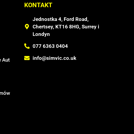
KONTAKT
Jednostka 4, Ford Road,
Chertsey, KT16 8HG, Surrey i
Londyn
077 6363 0404
info@simvic.co.uk
 Aut
temów