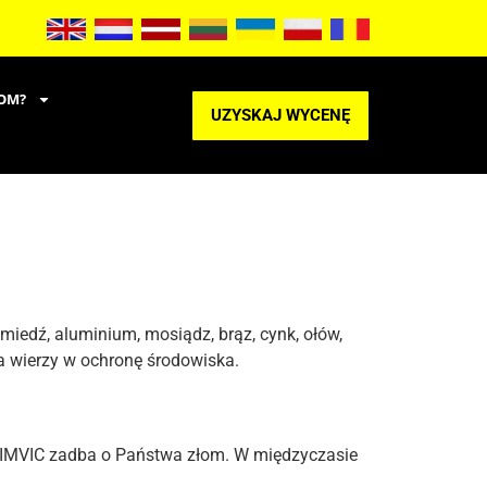
OM?
UZYSKAJ WYCENĘ
edź, aluminium, mosiądz, brąz, cynk, ołów,
óra wierzy w ochronę środowiska.
 SIMVIC zadba o Państwa złom. W międzyczasie