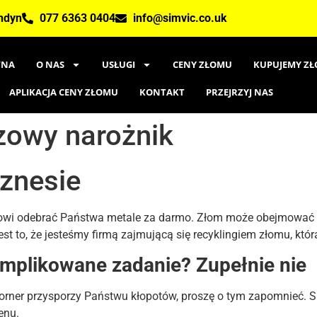
ondyn
077 6363 0404
info@simvic.co.uk
WNA
O NAS
USŁUGI
CENY ZŁOMU
KUPUJEMY ZŁ
APLIKACJA CENY ZŁOMU
KONTAKT
PRZEJRZYJ NAS
zowy narożnik
znesie
owi odebrać Państwa metale za darmo. Złom może obejmować mi
jest to, że jesteśmy firmą zajmującą się recyklingiem złomu, kt
omplikowane zadanie? Zupełnie nie
Corner przysporzy Państwu kłopotów, proszę o tym zapomnieć.
enu.