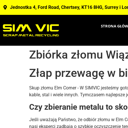
Jednostka 4, Ford Road, Chertsey, KT16 8HG, Surrey i L
STRONA GŁÓ
Zbiórka złomu Wią
Złap przewagę w bi
Skup złomu Elm Corner - W SIMVIC jesteśmy got
kable, stal i wiele innych. Tymczasem najlepsze 
Czy zbieranie metalu to sk
Jeśli uważają Państwo, że odbiór złomu w Elm 
nasi eksperci zadbają o szybkie oczyszczenie ter