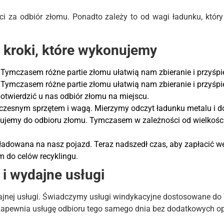
aci za odbiór złomu. Ponadto zależy to od wagi ładunku, któr
 kroki, które wykonujemy
Tymczasem różne partie złomu ułatwią nam zbieranie i przyśpi
Tymczasem różne partie złomu ułatwią nam zbieranie i przyśpi
otwierdzić u nas odbiór złomu na miejscu.
czesnym sprzętem i wagą. Mierzymy odczyt ładunku metalu i d
jemy do odbioru złomu. Tymczasem w zależności od wielkości 
aładowana na nasz pojazd. Teraz nadszedł czas, aby zapłacić 
 do celów recyklingu.
i wydajne usługi
ydajnej usługi. Świadczymy usługi windykacyjne dostosowane do 
pewnia usługę odbioru tego samego dnia bez dodatkowych op