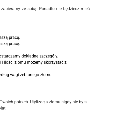
y zabieramy ze sobą. Ponadto nie będziesz mieć
eszą pracę.
eszą pracę.
ostarczamy dokładne szczegóły.
i ilości złomu możemy skorzystać z
według wagi zebranego złomu.
Twoich potrzeb. Utylizacja złomu nigdy nie była
łat.