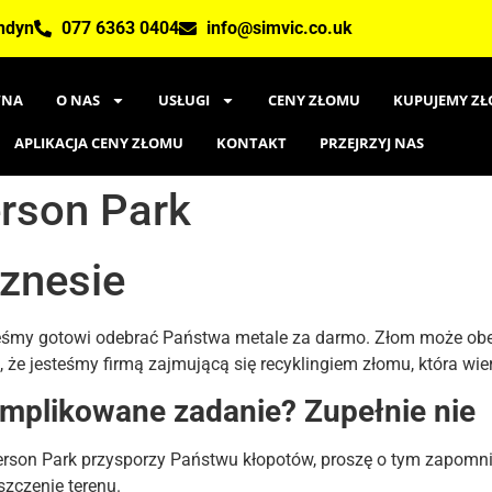
ondyn
077 6363 0404
info@simvic.co.uk
WNA
O NAS
USŁUGI
CENY ZŁOMU
KUPUJEMY ZŁ
APLIKACJA CENY ZŁOMU
KONTAKT
PRZEJRZYJ NAS
rson Park
znesie
eśmy gotowi odebrać Państwa metale za darmo. Złom może obe
t to, że jesteśmy firmą zajmującą się recyklingiem złomu, która w
omplikowane zadanie? Zupełnie nie
erson Park przysporzy Państwu kłopotów, proszę o tym zapomni
szczenie terenu.