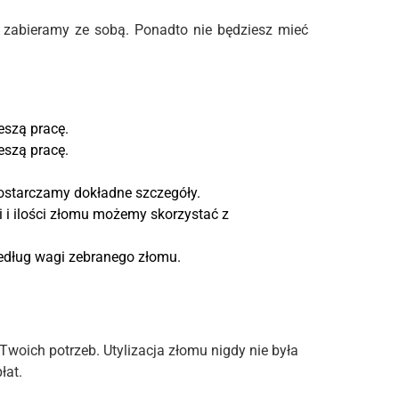
y zabieramy ze sobą. Ponadto nie będziesz mieć
eszą pracę.
eszą pracę.
ostarczamy dokładne szczegóły.
i ilości złomu możemy skorzystać z
według wagi zebranego złomu.
Twoich potrzeb. Utylizacja złomu nigdy nie była
łat.