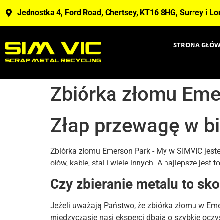
Jednostka 4, Ford Road, Chertsey, KT16 8HG, Surrey i L
STRONA GŁÓ
Zbiórka złomu Eme
Złap przewagę w bi
Zbiórka złomu Emerson Park - My w SIMVIC jest
ołów, kable, stal i wiele innych. A najlepsze jes
Czy zbieranie metalu to sk
Jeżeli uważają Państwo, że zbiórka złomu w Em
międzyczasie nasi eksperci dbają o szybkie oczy