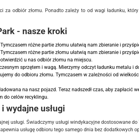
aci za odbiór złomu. Ponadto zależy to od wagi ładunku, któr
ark - nasze kroki
Tymczasem różne partie złomu ułatwią nam zbieranie i przyśpi
Tymczasem różne partie złomu ułatwią nam zbieranie i przyśpi
otwierdzić u nas odbiór złomu na miejscu.
czesnym sprzętem i wagą. Mierzymy odczyt ładunku metalu i d
jemy do odbioru złomu. Tymczasem w zależności od wielkości 
aładowana na nasz pojazd. Teraz nadszedł czas, aby zapłacić 
 do celów recyklingu.
i wydajne usługi
ydajnej usługi. Świadczymy usługi windykacyjne dostosowane do 
pewnia usługę odbioru tego samego dnia bez dodatkowych op