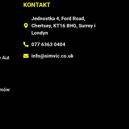
KONTAKT
Jednostka 4, Ford Road,
Chertsey, KT16 8HG, Surrey i
Londyn
077 6363 0404
info@simvic.co.uk
 Aut
temów