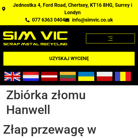
Jednostka 4, Ford Road, Chertsey, KT16 8HG, Surrey i
Londyn
077 6363 0404
info@simvic.co.uk
STRONA GŁÓWNA
KUPUJEMY ZŁOM?
APLIKACJA CENY ZŁOMU
UZYSKAJ WYCENĘ
Zbiórka złomu
Hanwell
Złap przewagę w