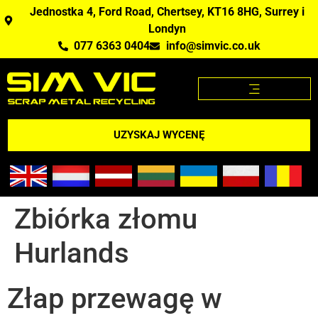
Jednostka 4, Ford Road, Chertsey, KT16 8HG, Surrey i
Londyn
077 6363 0404
info@simvic.co.uk
STRONA GŁÓWNA
KUPUJEMY ZŁOM?
APLIKACJA CENY ZŁOMU
UZYSKAJ WYCENĘ
Zbiórka złomu
Hurlands
Złap przewagę w