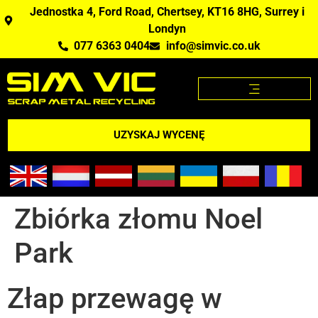
Jednostka 4, Ford Road, Chertsey, KT16 8HG, Surrey i
Londyn
077 6363 0404
info@simvic.co.uk
STRONA GŁÓWNA
KUPUJEMY ZŁOM?
APLIKACJA CENY ZŁOMU
UZYSKAJ WYCENĘ
Zbiórka złomu Noel
Park
Złap przewagę w