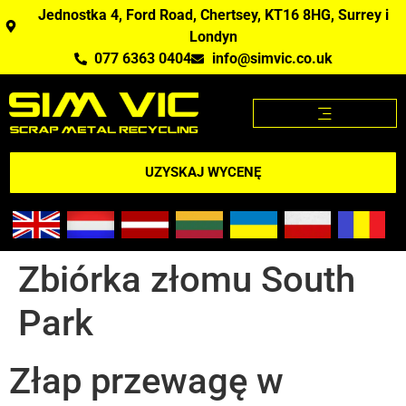
Jednostka 4, Ford Road, Chertsey, KT16 8HG, Surrey i
Londyn
077 6363 0404
info@simvic.co.uk
STRONA GŁÓWNA
KUPUJEMY ZŁOM?
APLIKACJA CENY ZŁOMU
UZYSKAJ WYCENĘ
Zbiórka złomu South
Park
Złap przewagę w