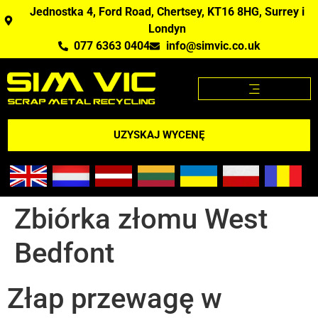
Jednostka 4, Ford Road, Chertsey, KT16 8HG, Surrey i
Londyn
077 6363 0404
info@simvic.co.uk
STRONA GŁÓWNA
KUPUJEMY ZŁOM?
APLIKACJA CENY ZŁOMU
UZYSKAJ WYCENĘ
Zbiórka złomu West
Bedfont
Złap przewagę w