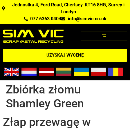
Jednostka 4, Ford Road, Chertsey, KT16 8HG, Surrey i
Londyn
077 6363 0404
info@simvic.co.uk
STRONA GŁÓWNA
KUPUJEMY ZŁOM?
APLIKACJA CENY ZŁOMU
UZYSKAJ WYCENĘ
Zbiórka złomu
Shamley Green
Złap przewagę w