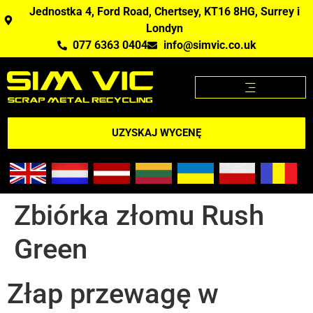
Jednostka 4, Ford Road, Chertsey, KT16 8HG, Surrey i
Londyn
077 6363 0404
info@simvic.co.uk
STRONA GŁÓWNA
KUPUJEMY ZŁOM?
APLIKACJA CENY ZŁOMU
UZYSKAJ WYCENĘ
Zbiórka złomu Rush
Green
Złap przewagę w