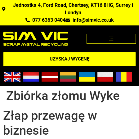
Jednostka 4, Ford Road, Chertsey, KT16 8HG, Surrey i
Londyn
077 6363 0404
info@simvic.co.uk
STRONA GŁÓWNA
KUPUJEMY ZŁOM?
APLIKACJA CENY ZŁOMU
UZYSKAJ WYCENĘ
Zbiórka złomu Wyke
Złap przewagę w
biznesie