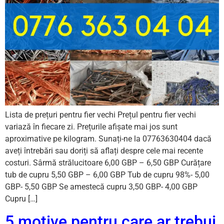
Lista de prețuri pentru fier vechi Prețul pentru fier vechi
variază în fiecare zi. Prețurile afișate mai jos sunt
aproximative pe kilogram. Sunați-ne la 07763630404 dacă
aveți întrebări sau doriți să aflați despre cele mai recente
costuri. Sârmă strălucitoare 6,00 GBP – 6,50 GBP Curățare
tub de cupru 5,50 GBP – 6,00 GBP Tub de cupru 98%- 5,00
GBP- 5,50 GBP Se amestecă cupru 3,50 GBP- 4,00 GBP
Cupru […]
5 motive pentru care ar trebui