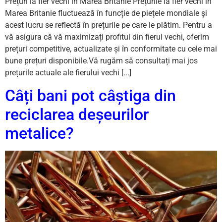
Prețuri la fier vechi în Marea Britanie Prețurile la fier vechi în
Marea Britanie fluctuează în funcție de piețele mondiale și
acest lucru se reflectă în prețurile pe care le plătim. Pentru a
vă asigura că vă maximizați profitul din fierul vechi, oferim
prețuri competitive, actualizate și în conformitate cu cele mai
bune prețuri disponibile.Vă rugăm să consultați mai jos
prețurile actuale ale fierului vechi [...]
Câți bani pot câștiga din
reciclarea deșeurilor
metalice?