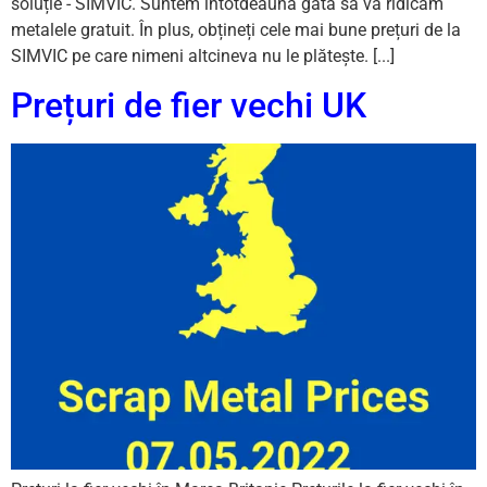
soluție - SIMVIC. Suntem întotdeauna gata să vă ridicăm
metalele gratuit. În plus, obțineți cele mai bune prețuri de la
SIMVIC pe care nimeni altcineva nu le plătește. [...]
Prețuri de fier vechi UK