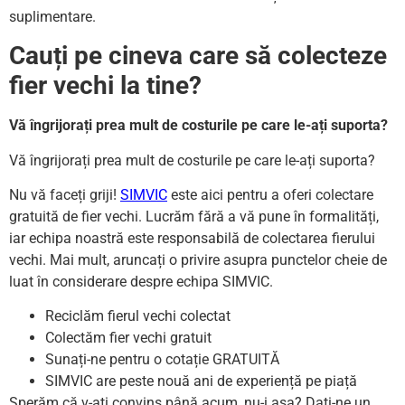
suplimentare.
Cauți pe cineva care să colecteze
fier vechi la tine?
Vă îngrijorați prea mult de costurile pe care le-ați suporta?
Vă îngrijorați prea mult de costurile pe care le-ați suporta?
Nu vă faceți griji!
SIMVIC
este aici pentru a oferi colectare
gratuită de fier vechi. Lucrăm fără a vă pune în formalități,
iar echipa noastră este responsabilă de colectarea fierului
vechi. Mai mult, aruncați o privire asupra punctelor cheie de
luat în considerare despre echipa SIMVIC.
Reciclăm fierul vechi colectat
Colectăm fier vechi gratuit
Sunați-ne pentru o cotație GRATUITĂ
SIMVIC are peste nouă ani de experiență pe piață
Sperăm că v-ați convins până acum, nu-i așa? Dați-ne un