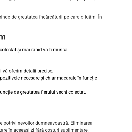
epinde de greutatea încărcăturii pe care o luăm. În
ăm
 colectat și mai rapid va fi munca.
vă oferim detalii precise.
spozitivele necesare și chiar macarale în funcție
uncție de greutatea fierului vechi colectat.
a se potrivi nevoilor dumneavoastră. Eliminarea
tare în aceeași zi fără costuri suplimentare.