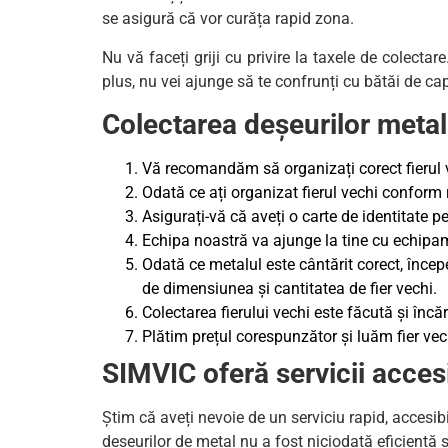
se asigură că vor curăța rapid zona.
Nu vă faceți griji cu privire la taxele de colecta
plus, nu vei ajunge să te confrunți cu bătăi de cap 
Colectarea deșeurilor metal
Vă recomandăm să organizați corect fierul vec
Odată ce ați organizat fierul vechi conform 
Asigurați-vă că aveți o carte de identitate pe
Echipa noastră va ajunge la tine cu echipam
Odată ce metalul este cântărit corect, încep
de dimensiunea și cantitatea de fier vechi.
Colectarea fierului vechi este făcută și încă
Plătim prețul corespunzător și luăm fier vech
SIMVIC oferă servicii accesi
Știm că aveți nevoie de un serviciu rapid, accesib
deșeurilor de metal nu a fost niciodată eficientă 