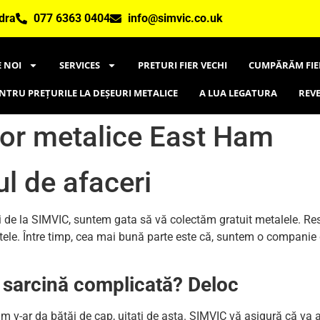
dra
077 6363 0404
info@simvic.co.uk
 NOI
SERVICES
PRETURI FIER VECHI
CUMPĂRĂM FIE
ENTRU PREȚURILE LA DEȘEURI METALICE
A LUA LEGATURA
REVE
lor metalice East Ham
ul de afaceri
i de la SIMVIC, suntem gata să vă colectăm gratuit metalele. Res
altele. Între timp, cea mai bună parte este că, suntem o companie 
o sarcină complicată? Deloc
m v-ar da bătăi de cap, uitați de asta. SIMVIC vă asigură că va avea