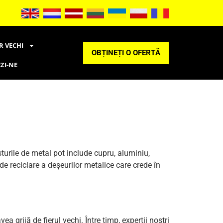
R VECHI
OBȚINEȚI O OFERTĂ
ZI-NE
turile de metal pot include cupru, aluminiu,
de reciclare a deșeurilor metalice care crede în
 grijă de fierul vechi. Între timp, experții noștri