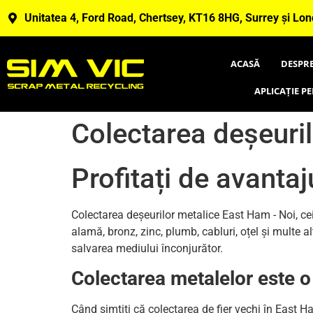
Unitatea 4, Ford Road, Chertsey, KT16 8HG, Surrey și Lon
ACASĂ
DESPRE
APLICAȚIE P
Colectarea deșeuri
Profitați de avantaj
Colectarea deșeurilor metalice East Ham - Noi, ce
alamă, bronz, zinc, plumb, cabluri, oțel și multe 
salvarea mediului înconjurător.
Colectarea metalelor este 
Când simțiți că colectarea de fier vechi în East Ha