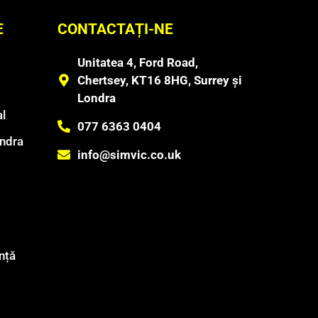
E
CONTACTAȚI-NE
Unitatea 4, Ford Road,
Chertsey, KT16 8HG, Surrey și
Londra
l
077 6363 0404
ondra
info@simvic.co.uk
nță