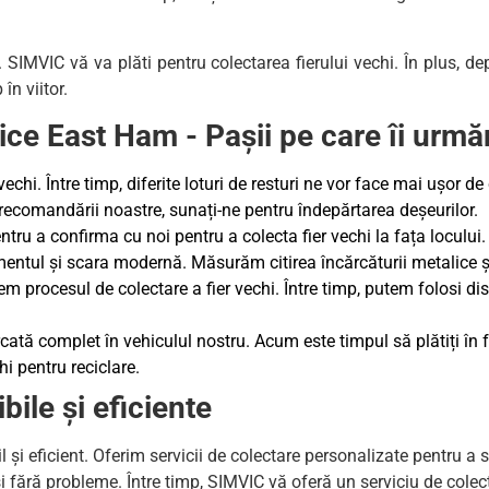
re. SIMVIC vă va plăti pentru colectarea fierului vechi. În plus, d
în viitor.
ice East Ham - Pașii pe care îi urm
hi. Între timp, diferite loturi de resturi ne vor face mai ușor de
recomandării noastre, sunați-ne pentru îndepărtarea deșeurilor.
ntru a confirma cu noi pentru a colecta fier vechi la fața locului.
entul și scara modernă. Măsurăm citirea încărcăturii metalice și 
em procesul de colectare a fier vechi. Între timp, putem folosi di
rcată complet în vehiculul nostru. Acum este timpul să plătiți în f
i pentru reciclare.
bile și eficiente
il și eficient. Oferim servicii de colectare personalizate pentru 
și fără probleme. Între timp, SIMVIC vă oferă un serviciu de colec