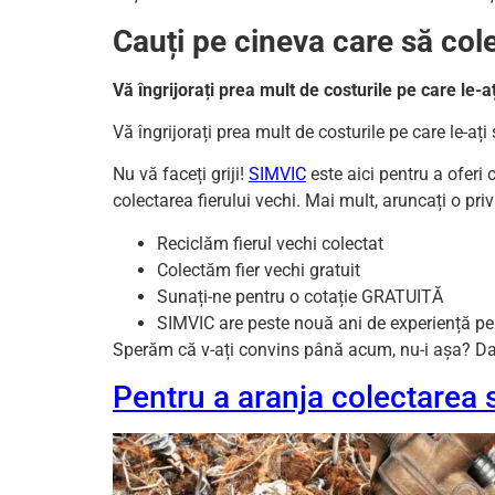
Cauți pe cineva care să cole
Vă îngrijorați prea mult de costurile pe care le-a
Vă îngrijorați prea mult de costurile pe care le-ați
Nu vă faceți griji!
SIMVIC
este aici pentru a oferi 
colectarea fierului vechi. Mai mult, aruncați o pr
Reciclăm fierul vechi colectat
Colectăm fier vechi gratuit
Sunați-ne pentru o cotație GRATUITĂ
SIMVIC are peste nouă ani de experiență pe
Sperăm că v-ați convins până acum, nu-i așa? Dați
Pentru a aranja colectarea