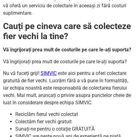
vă oferă un serviciu de colectare în aceeași zi fără costuri
suplimentare.
Cauți pe cineva care să colecteze
fier vechi la tine?
Vă îngrijorați prea mult de costurile pe care le-ați suporta?
Vă îngrijorați prea mult de costurile pe care le-ați suporta?
Nu vă faceți griji!
SIMVIC
este aici pentru a oferi colectare
gratuită de fier vechi. Lucrăm fără a vă pune în formalități,
iar echipa noastră este responsabilă de colectarea fierului
vechi. Mai mult, aruncați o privire asupra punctelor cheie de
luat în considerare despre echipa SIMVIC.
Reciclăm fierul vechi colectat
Colectăm fier vechi gratuit
Sunați-ne pentru o cotație GRATUITĂ
SIMVIC are peste nouă ani de experiență pe piață